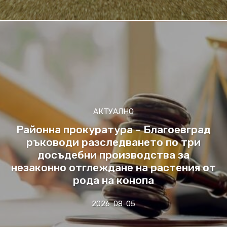
АКТУАЛНО
Районна прокуратура – Благоевград
ръководи разследването по три
досъдебни производства за
незаконно отглеждане на растения от
рода на конопа
2026-08-05