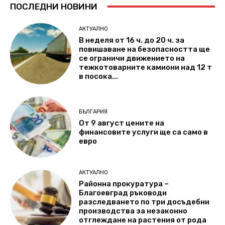
ПОСЛЕДНИ НОВИНИ
АКТУАЛНО
В неделя от 16 ч. до 20 ч. за
повишаване на безопасността ще
се ограничи движението на
тежкотоварните камиони над 12 т
в посока...
БЪЛГАРИЯ
От 9 август цените на
финансовите услуги ще са само в
евро
АКТУАЛНО
Районна прокуратура –
Благоевград ръководи
разследването по три досъдебни
производства за незаконно
отглеждане на растения от рода