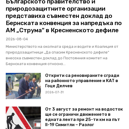
Българското правителство и
природозащитните организации
представиха съвместен доклад до
Бернската конвенция за напредъка по
АМ „Струма“ в Кресненското дефиле
2026-08-04
Министерството на околната среда и водите и Коалиция от
природозащитници „Да спасим Кресненското дефиле“
внесоха съвместен доклад до Постоянния комитет на
Бернската конвенция относно...
Открити са реновираните сгради
на районното управление и КАТ в
Гоце Делчев
2026-07-31
От 3 август за ремонт на водосток
ще се ограничи движението в
едната лента при 25-ти км на път
II-19 Симитли – Разлог