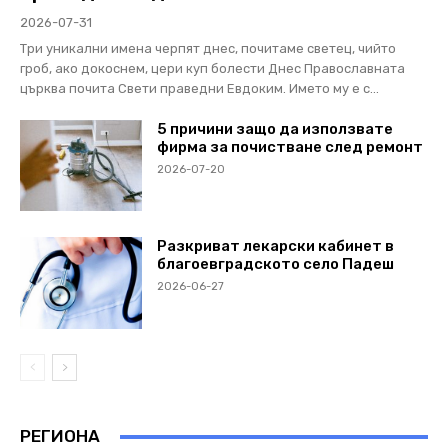
2026-07-31
Три уникални имена черпят днес, почитаме светец, чийто
гроб, ако докоснем, цери куп болести Днес Православната
църква почита Свети праведни Евдоким. Името му е с...
5 причини защо да използвате
фирма за почистване след ремонт
2026-07-20
Разкриват лекарски кабинет в
благоевградското село Падеш
2026-06-27
РЕГИОНА