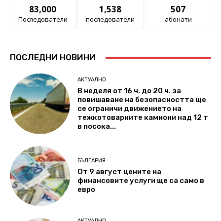
83,000
1,538
507
Последователи
последователи
абонати
ПОСЛЕДНИ НОВИНИ
АКТУАЛНО
В неделя от 16 ч. до 20 ч. за
повишаване на безопасността ще
се ограничи движението на
тежкотоварните камиони над 12 т
в посока...
БЪЛГАРИЯ
От 9 август цените на
финансовите услуги ще са само в
евро
АКТУАЛНО