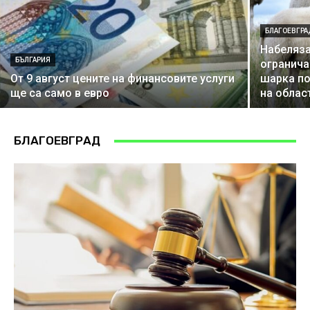
БЛАГОЕВГРА
Набеляза
БЪЛГАРИЯ
огранича
От 9 август цените на финансовите услуги
шарка по
ще са само в евро
на облас
БЛАГОЕВГРАД