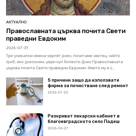
АКТУАЛНО
Православната църква почита Свети
праведни Евдоким
2026-07-31
Три уникални имена черпят днес, почитаме светец, чийто
гроб, ако докоснем, цери куп болести Днес Православната
църква почита Свети праведни Евдоким. Името му е с...
5 причини защо да използвате
фирма за почистване след ремонт
2026-07-20
Разкриват лекарски кабинет в
благоевградското село Падеш
2026-06-27