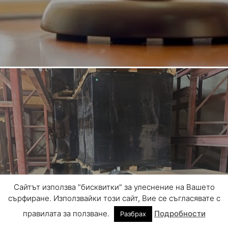
АКТУАЛНО
Сайтът използва "бисквитки" за улеснение на Вашето
Откриха голямо количество райски
сърфиране. Използвайки този сайт, Вие се съгласявате с
газ в склад край София
правилата за ползване.
Подробности
Разбрах