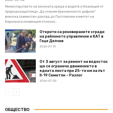
Министерството на околната среда и водите и Коалиция от
природозащитници „Да спасим Кресненското дефиле“
внесоха съвместен доклад до Постоянния комитет на
Бернската конвенция относно...
Открити са реновираните сгради
на районното управление и КАТ в
Гоце Делчев
2026-07-31
От 3 август за ремонт на водосток
ще се ограничи движението в
едната лента при 25-ти км на път
II-19 Симитли – Разлог
2026-07-30
ОБЩЕСТВО