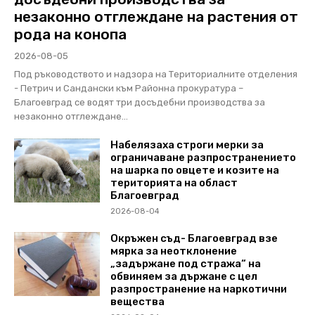
незаконно отглеждане на растения от
рода на конопа
2026-08-05
Под ръководството и надзора на Териториалните отделения
- Петрич и Сандански към Районна прокуратура –
Благоевград се водят три досъдебни производства за
незаконно отглеждане...
Набелязаха строги мерки за
ограничаване разпространението
на шарка по овцете и козите на
територията на област
Благоевград
2026-08-04
Окръжен съд- Благоевград взе
мярка за неотклонение
„задържане под стража“ на
обвиняем за държане с цел
разпространение на наркотични
вещества