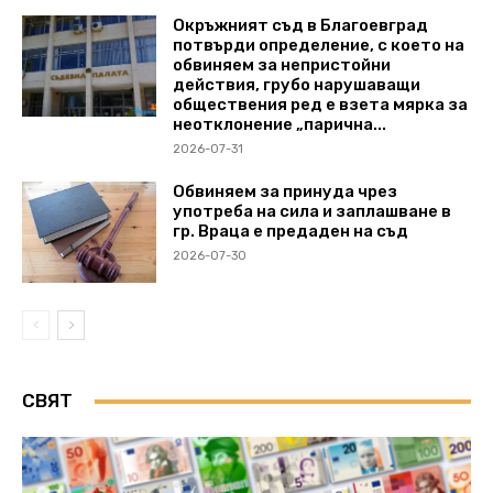
Окръжният съд в Благоевград
потвърди определение, с което на
обвиняем за непристойни
действия, грубо нарушаващи
обществения ред е взета мярка за
неотклонение „парична...
2026-07-31
Обвиняем за принуда чрез
употреба на сила и заплашване в
гр. Враца е предаден на съд
2026-07-30
СВЯТ