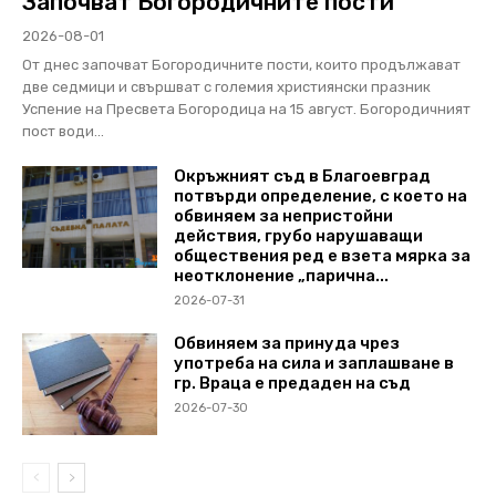
Започват Богородичните пости
2026-08-01
От днес започват Богородичните пости, които продължават
две седмици и свършват с големия християнски празник
Успение на Пресвета Богородица на 15 август. Богородичният
пост води...
Окръжният съд в Благоевград
потвърди определение, с което на
обвиняем за непристойни
действия, грубо нарушаващи
обществения ред е взета мярка за
неотклонение „парична...
2026-07-31
Обвиняем за принуда чрез
употреба на сила и заплашване в
гр. Враца е предаден на съд
2026-07-30