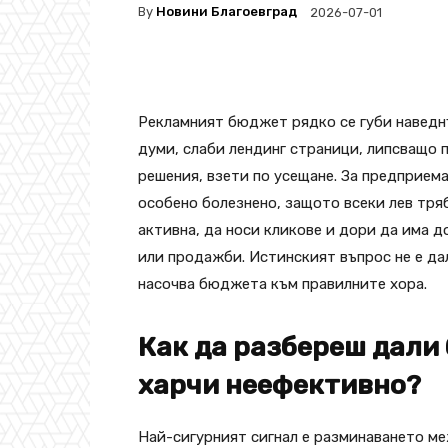
By
Новини Благоевград
2026-07-01
Рекламният бюджет рядко се губи наведн
думи, слаби лендинг страници, липсващо 
решения, взети по усещане. За предприема
особено болезнено, защото всеки лев тря
активна, да носи кликове и дори да има д
или продажби. Истинският въпрос не е да
насочва бюджета към правилните хора.
Как да разбереш дали 
харчи неефективно?
Най-сигурният сигнал е разминаването ме