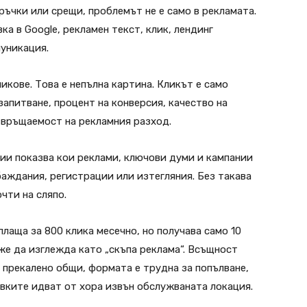
оръчки или срещи, проблемът не е само в рекламата.
ка в Google, рекламен текст, клик, лендинг
уникация.
икове. Това е непълна картина. Кликът е само
апитване, процент на конверсия, качество на
звръщаемост на рекламния разход.
ии показва кои реклами, ключови думи и кампании
баждания, регистрации или изтегляния. Без такава
чти на сляпо.
лаща за 800 клика месечно, но получава само 10
же да изглежда като „скъпа реклама“. Всъщност
 прекалено общи, формата е трудна за попълване,
явките идват от хора извън обслужваната локация.