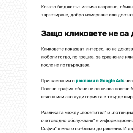
Когато бюджетът изтича напразно, обикно
таргетиране, добро измерване или достат
Защо кликовете не са
Кликовете показват интерес, но не доказв
любопитство, по грешка, за сравнение ил
после не потвърждава.
При кампании с
реклами в Google Ads
чес
Повече трафик обаче не означава повече б
неясна или ако аудиторията е твърде шир
Разликата между „посетител“ и „потенциал
счетоводно обслужване“ е информационно.
София“ е много по-близо до решение. И дв