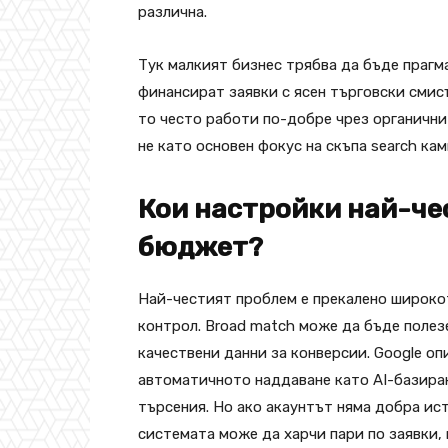
различна.
Тук малкият бизнес трябва да бъде прагм
финансират заявки с ясен търговски смис
то често работи по-добре чрез органични
не като основен фокус на скъпа search кам
Кои настройки най-чес
бюджет?
Най-честият проблем е прекалено широко
контрол. Broad match може да бъде полезе
качествени данни за конверсии. Google о
автоматичното наддаване като AI-базиран
търсения. Но ако акаунтът няма добра ист
системата може да харчи пари по заявки, 