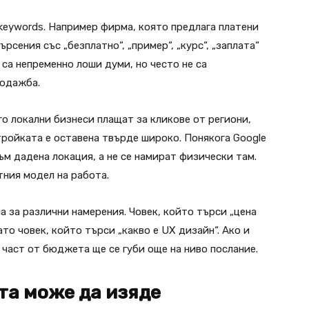
keywords. Например фирма, която предлага платени
рсения със „безплатно“, „пример“, „курс“, „заплата“
е са непременно лоши думи, но често не са
родажба.
о локални бизнеси плащат за кликове от региони,
тройката е оставена твърде широко. Понякога Google
ъм дадена локация, а не се намират физически там.
тния модел на работа.
 за различни намерения. Човек, който търси „цена
като човек, който търси „какво е UX дизайн“. Ако и
 част от бюджета ще се губи още на ниво послание.
та може да изяде