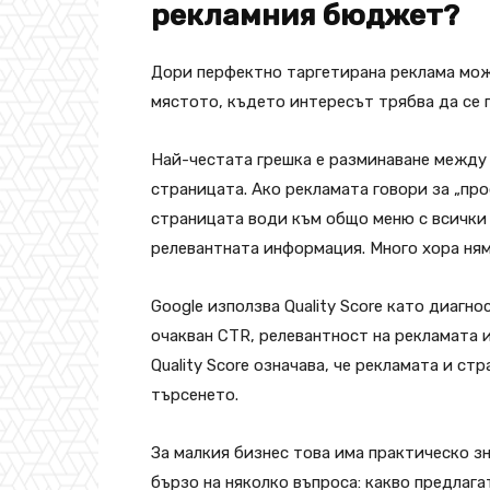
рекламния бюджет?
Дори перфектно таргетирана реклама може
мястото, където интересът трябва да се 
Най-честата грешка е разминаване между
страницата. Ако рекламата говори за „пр
страницата води към общо меню с всички 
релевантната информация. Много хора няма
Google използва Quality Score като диагн
очакван CTR, релевантност на рекламата 
Quality Score означава, че рекламата и ст
търсенето.
За малкия бизнес това има практическо з
бързо на няколко въпроса: какво предлага