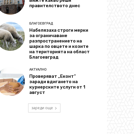
Вижте какво реши
правителството днес
БЛАГОЕВГРАД
Набелязаха строги мерки
за ограничаване
разпространението на
шарка по овцете и козите
на територията на област
Благоевград
АКТУАЛНО
Проверяват „Еконт“
заради вдигането на
куриерските услуги от 1
август
зареди още