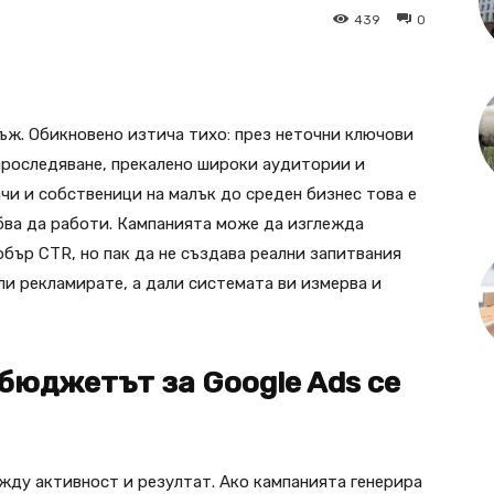
439
0
ъж. Обикновено изтича тихо: през неточни ключови
проследяване, прекалено широки аудитории и
чи и собственици на малък до среден бизнес това е
бва да работи. Кампанията може да изглежда
обър CTR, но пак да не създава реални запитвания
ли рекламирате, а дали системата ви измерва и
бюджетът за Google Ads се
жду активност и резултат. Ако кампанията генерира