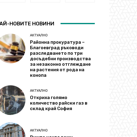
АЙ-НОВИТЕ НОВИНИ
АКТУАЛНО
Районна прокуратура –
Благоевград ръководи
разследването по три
досъдебни производства
за незаконно отглеждане
на растения от рода на
конопа
АКТУАЛНО
Откриха голямо
количество райски газ в
склад край София
АКТУАЛНО