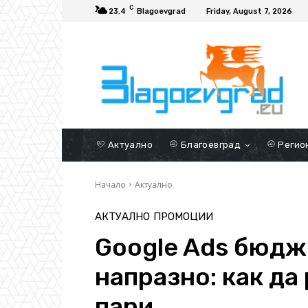
C
23.4
Blagoevgrad
Friday, August 7, 2026
Актуално
Благоевград
Регио
Начало
Актуално
АКТУАЛНО
ПРОМОЦИИ
Google Ads бюдж
напразно: как да
пари