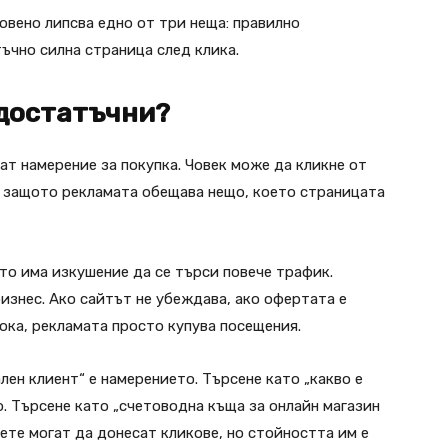
вено липсва едно от три неща: правилно
ъчно силна страница след клика.
 достатъчни?
ат намерение за покупка. Човек може да кликне от
и защото рекламата обещава нещо, което страницата
то има изкушение да се търси повече трафик.
изнес. Ако сайтът не убеждава, ако офертата е
ока, рекламата просто купува посещения.
ен клиент“ е намерението. Търсене като „какво е
 Търсене като „счетоводна къща за онлайн магазин
ете могат да донесат кликове, но стойността им е