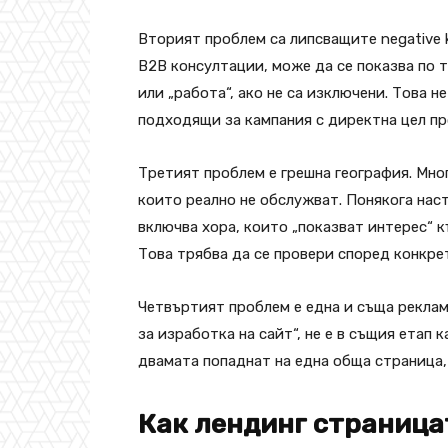
Вторият проблем са липсващите negative 
B2B консултации, може да се показва по тъ
или „работа“, ако не са изключени. Това н
подходящи за кампания с директна цел п
Третият проблем е грешна география. Мног
които реално не обслужват. Понякога нас
включва хора, които „показват интерес“ к
Това трябва да се провери според конкре
Четвъртият проблем е една и съща реклама
за изработка на сайт“, не е в същия етап 
двамата попаднат на една обща страница,
Как лендинг страница