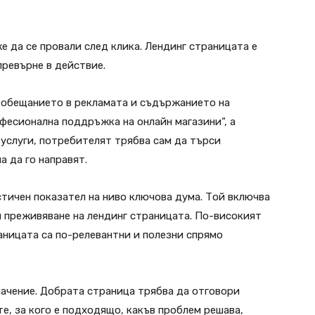
 да се провали след клика. Лендинг страницата е
превърне в действие.
 обещанието в рекламата и съдържанието на
офесионална поддръжка на онлайн магазини“, а
услуги, потребителят трябва сам да търси
 да го направят.
остичен показател на ниво ключова дума. Той включва
и преживяване на лендинг страницата. По-високият
раницата са по-релевантни и полезни спрямо
начение. Добрата страница трябва да отговори
те, за кого е подходящо, какъв проблем решава,