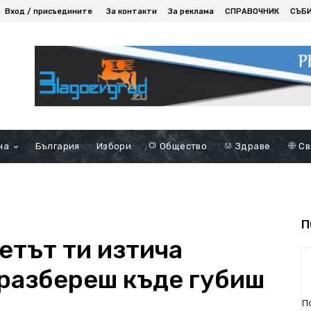
Вход / присъедините
За контакти
За реклама
СПРАВОЧНИК
СЪБ
на
България
Избори
Общество
Здраве
Св
П
етът ти изтича
 разбереш къде губиш
П