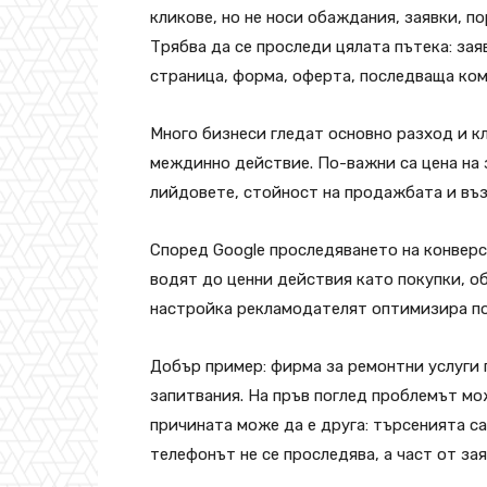
кликове, но не носи обаждания, заявки, п
Трябва да се проследи цялата пътека: заяв
страница, форма, оферта, последваща ком
Много бизнеси гледат основно разход и кл
междинно действие. По-важни са цена на з
лийдовете, стойност на продажбата и въ
Според Google проследяването на конверс
водят до ценни действия като покупки, о
настройка рекламодателят оптимизира по
Добър пример: фирма за ремонтни услуги п
запитвания. На пръв поглед проблемът мо
причината може да е друга: търсенията са
телефонът не се проследява, а част от за