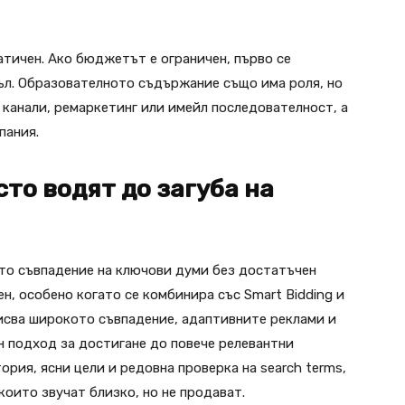
атичен. Ако бюджетът е ограничен, първо се
ъл. Образователното съдържание също има роля, но
 канали, ремаркетинг или имейл последователност, а
пания.
то водят до загуба на
то съвпадение на ключови думи без достатъчен
н, особено когато се комбинира със Smart Bidding и
писва широкото съвпадение, адаптивните реклами и
 подход за достигане до повече релевантни
ория, ясни цели и редовна проверка на search terms,
които звучат близко, но не продават.