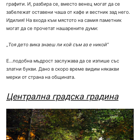
графити. И, разбира се, вместо венец могат да се
забележат оставени чаша от кафе и вестник зад него.
Идилия! На входа към мястото на самия паметник
могат да се прочетат нашарените думи:
„
Тоя дето вика знаеш ли кой съм аз е никой”
Е…подобна мъдрост заслужава да се изпише със
златни букви. Дано в скоро време видим някакви
мерки от страна на общината.
Централна градска градина