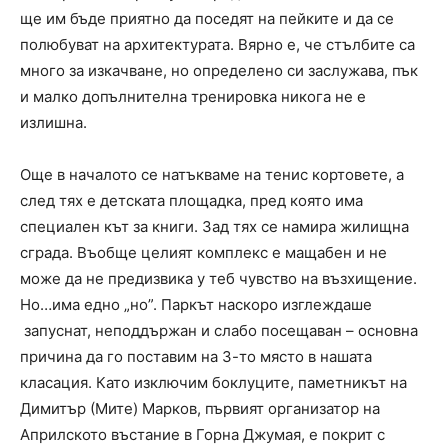
ще им бъде приятно да поседят на пейките и да се
полюбуват на архитектурата. Вярно е, че стълбите са
много за изкачване, но определено си заслужава, пък
и малко допълнителна тренировка никога не е
излишна.
Още в началото се натъкваме на тенис кортовете, а
след тях е детската площадка, пред която има
специален кът за книги. Зад тях се намира жилищна
сграда. Въобще целият комплекс е мащабен и не
може да не предизвика у теб чувство на възхищение.
Но…има едно „но”. Паркът наскоро изглеждаше
запуснат, неподдържан и слабо посещаван – основна
причина да го поставим на 3-то място в нашата
класация. Като изключим боклуците, паметникът на
Димитър (Мите) Марков, първият организатор на
Априлското въстание в Горна Джумая, е покрит с