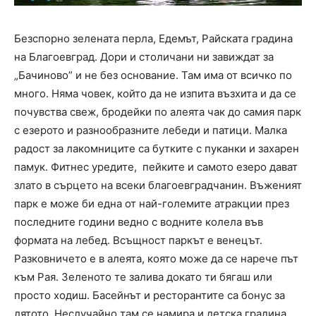
Безспорно зелената перла, Едемът, Райската градина
на Благоевград. Дори и столичани ни завиждат за
„Бачиново” и не без основание. Там има от всичко по
много. Няма човек, който да не изпита възхита и да се
почувства свеж, бродейки по алеята чак до самия парк
с езерото и разнообразните лебеди и патици. Малка
радост за лакомниците са бутките с пуканки и захарен
памук. Фитнес уредите, пейките и самото езеро дават
злато в сърцето на всеки благоевградчанин. Въженият
парк е може би една от най-големите атракции през
последните години ведно с водните колела във
формата на лебед. Всъщност паркът е венецът.
Разковничето е в алеята, която може да се нарече път
към Рая. Зеленото те залива докато ти бягаш или
просто ходиш. Басейнът и ресторантите са бонус за
лятото. Неслучайно там се намира и детска градина