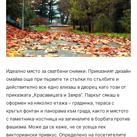
Идеално място за сватбени снимки. Приказният дизайн
омайва още при първите ти стъпки по стълбите и
действително все едно влизаш в дворец като този от
приказката „Красавицата и Звяра”. Паркът сякаш е
оформен на няколко етажа – градинка, тераса с
кръгъл фонтан и панорама към града, както и мястото
с паметника-костница на загиналите в борбата против
фашизма. Може да се каже, че се усеща лек
викториански привкус. Определено на посетителите