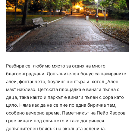
Разбира се, любимо място за отдих на много
благоевградчани. Допълнителен бонус са павираните
алеи, фонтанчето, боулинг центъра и хотел „Ален
мак” наблизо. Детската площадка е винаги пълна с
деца, така както и паркът е винаги пълен с хора като
цяло. Няма как да не се пие по една биричка там,
особено вечерно време. Паметникът на Пейо Яворов
грее винаги под слънцето и така допринася
допълнителен блясък на околната зеленина.