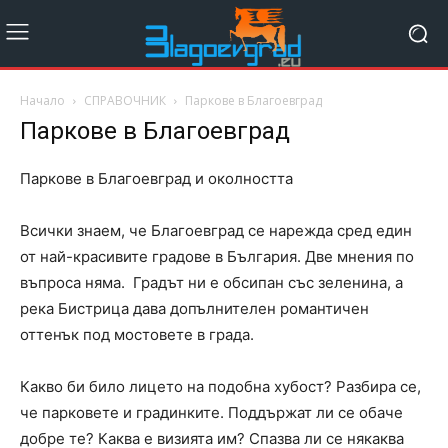
Начало
СПРАВОЧНИК
Паркове в Благоевград
Паркове в Благоевград
Паркове в Благоевград и околността
Всички знаем, че Благоевград се нарежда сред един
от най-красивите градове в България. Две мнения по
въпроса няма. Градът ни е обсипан със зеленина, а
река Бистрица дава допълнителен романтичен
оттенък под мостовете в града.
Какво би било лицето на подобна хубост? Разбира се,
че парковете и градинките. Поддържат ли се обаче
добре те? Каква е визията им? Спазва ли се някаква