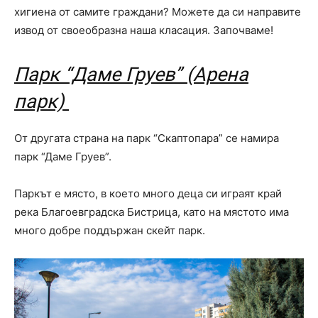
хигиена от самите граждани? Можете да си направите
извод от своеобразна наша класация. Започваме!
Парк “Даме Груев” (Арена
парк)
От другата страна на парк “Скаптопара” се намира
парк “Даме Груев”.
Паркът е място, в което много деца си играят край
река Благоевградска Бистрица, като на мястото има
много добре поддържан скейт парк.