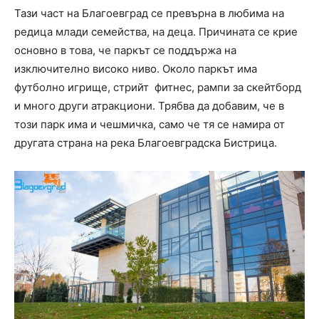
Тази част на Благоевград се превърна в любима на
редица млади семейства, на деца. Причината се крие
основно в това, че паркът се поддържа на
изключително високо ниво. Около паркът има
футболно игрище, стрийт фитнес, рампи за скейтборд
и много други атракциони. Трябва да добавим, че в
този парк има и чешмичка, само че тя се намира от
другата страна на река Благоевградска Бистрица.