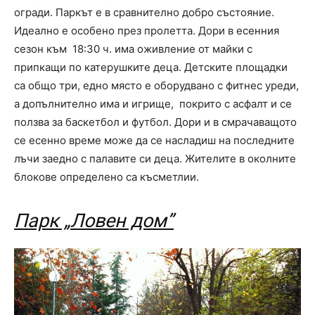
огради. Паркът е в сравнително добро състояние.
Идеално е особено през пролетта. Дори в есенния
сезон към 18:30 ч. има оживление от майки с
припкащи по катерушките деца. Детските площадки
са общо три, едно място е оборудвано с фитнес уреди,
а допълнително има и игрище, покрито с асфалт и се
ползва за баскетбол и футбол. Дори и в смрачаващото
се есенно време може да се насладиш на последните
лъчи заедно с палавите си деца. Жителите в околните
блокове определено са късметлии.
Парк „Ловен дом”