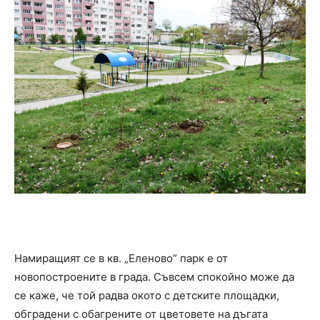
Намиращият се в кв. „Еленово” парк е от
новопостроените в града. Съвсем спокойно може да
се каже, че той радва окото с детските площадки,
обградени с обагрените от цветовете на дъгата