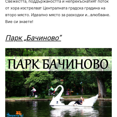
Свежестта, поддържаността и непрекъснатият поток
от хора изстрелват Централната градска градина на
второ място. Идеално място за разходки и…влюбване.
Вие си знаете!
Парк „Бачиново”