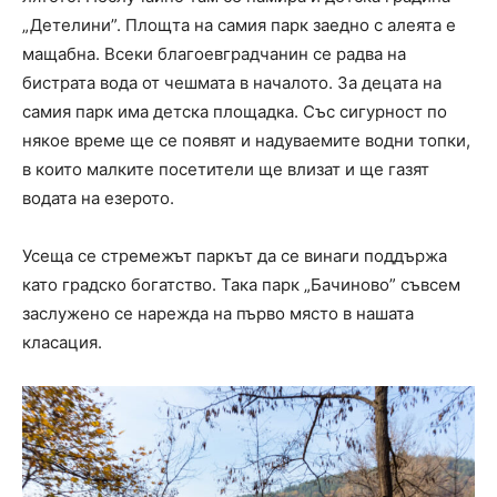
„Детелини”. Площта на самия парк заедно с алеята е
мащабна. Всеки благоевградчанин се радва на
бистрата вода от чешмата в началото. За децата на
самия парк има детска площадка. Със сигурност по
някое време ще се появят и надуваемите водни топки,
в които малките посетители ще влизат и ще газят
водата на езерото.
Усеща се стремежът паркът да се винаги поддържа
като градско богатство. Така парк „Бачиново” съвсем
заслужено се нарежда на първо място в нашата
класация.