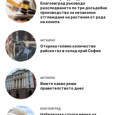
Благоевград ръководи
разследването по три досъдебни
производства за незаконно
отглеждане на растения от рода
на конопа
АКТУАЛНО
Откриха голямо количество
райски газ в склад край София
АКТУАЛНО
Вижте какво реши
правителството днес
БЛАГОЕВГРАД
Набелязаха строги мерки за