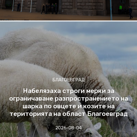
БЛАГОЕВГРАД
Набелязаха строги мерки за
ограничаване разпространението на
шарка по овцете и козите на
територията на област Благоевград
2026-08-04