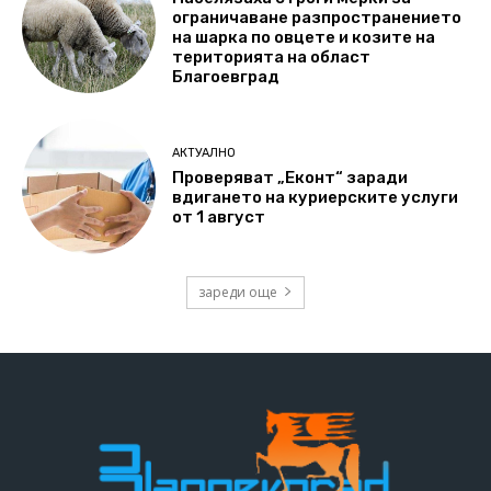
ограничаване разпространението
на шарка по овцете и козите на
територията на област
Благоевград
АКТУАЛНО
Проверяват „Еконт“ заради
вдигането на куриерските услуги
от 1 август
зареди още