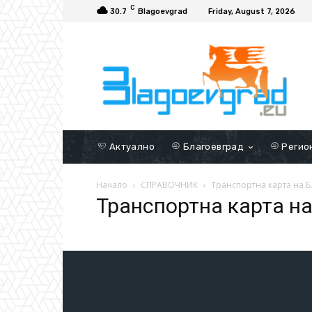
C
30.7
Blagoevgrad
Friday, August 7, 2026
Актуално
Благоевград
Регио
Начало
СПРАВОЧНИК
Транспортна карта на 
Транспортна карта н