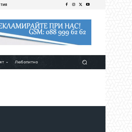
ИТИЯ
ят
Любопитно