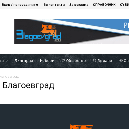
Вход / присъедините
За контакти
За реклама
СПРАВОЧНИК
СЪБ
на
България
Избори
Общество
Здраве
Св
Благоевград
а Благоевград