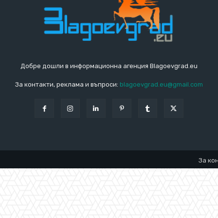
Добре дошли в информационна агенция Blagoevgrad.eu
За контакти, реклама и въпроси:
blagoevgrad.eu@gmail.com
За ко