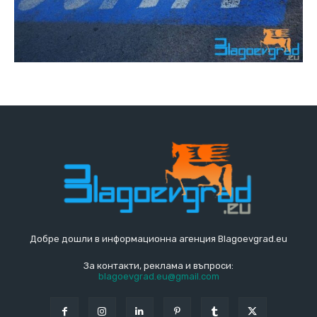
Добре дошли в информационна агенция Blagoevgrad.eu
За контакти, реклама и въпроси:
blagoevgrad.eu@gmail.com