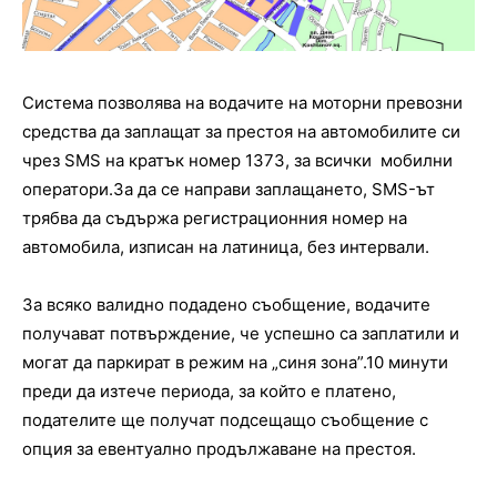
Система позволява на водачите на моторни превозни
средства да заплащат за престоя на автомобилите си
чрез SMS на кратък номер 1373, за всички мобилни
оператори.За да се направи заплащането, SMS-ът
трябва да съдържа регистрационния номер на
автомобила, изписан на латиница, без интервали.
За всяко валидно подадено съобщение, водачите
получават потвърждение, че успешно са заплатили и
могат да паркират в режим на „синя зона”.10 минути
преди да изтече периода, за който е платено,
подателите ще получат подсещащо съобщение с
опция за евентуално продължаване на престоя.