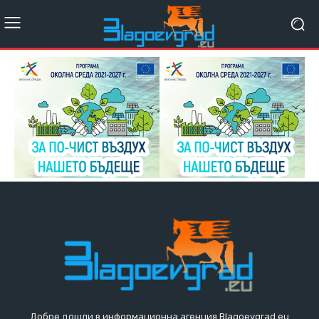
Добре дошли в информационна агенция Blagoevgrad.eu