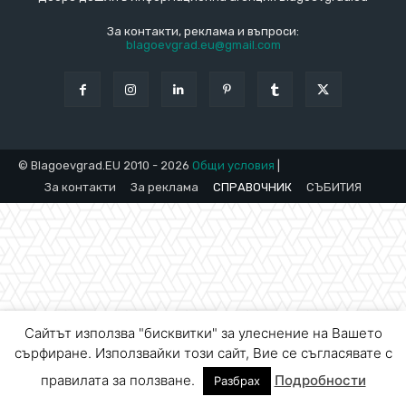
За контакти, реклама и въпроси:
blagoevgrad.eu@gmail.com
© Blagoevgrad.EU 2010 - 2026
Общи условия
|
За контакти
За реклама
СПРАВОЧНИК
СЪБИТИЯ
Сайтът използва "бисквитки" за улеснение на Вашето
сърфиране. Използвайки този сайт, Вие се съгласявате с
правилата за ползване.
Подробности
Разбрах