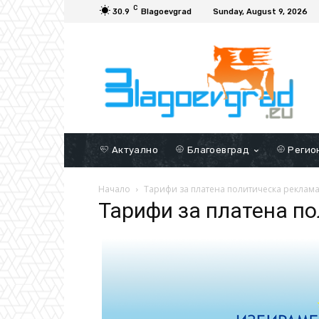
C
30.9
Blagoevgrad
Sunday, August 9, 2026
Актуално
Благоевград
Регио
Начало
Тарифи за платена политическа реклам
Тарифи за платена п