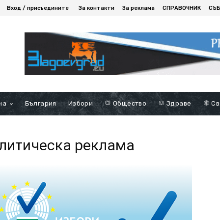
Вход / присъедините
За контакти
За реклама
СПРАВОЧНИК
СЪ
на
България
Избори
Общество
Здраве
Св
а
олитическа реклама