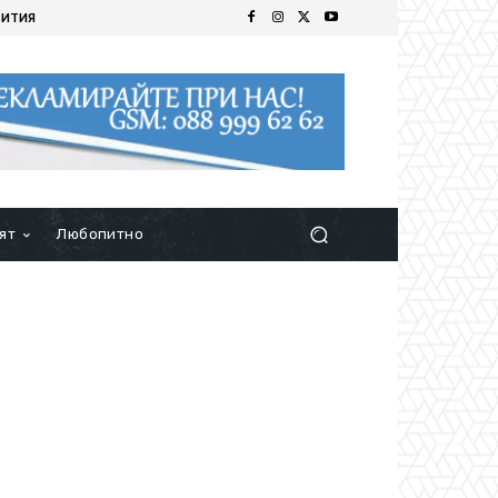
БИТИЯ
ят
Любопитно