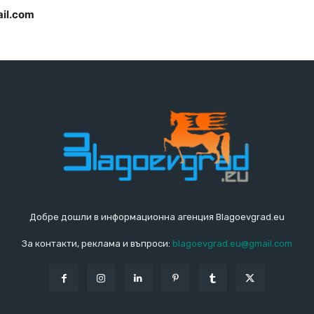
il.com
Добре дошли в информационна агенция Blagoevgrad.eu
За контакти, реклама и въпроси:
blagoevgrad.eu@gmail.com