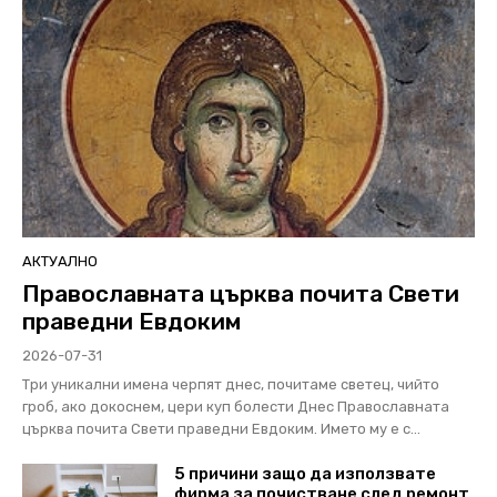
АКТУАЛНО
Православната църква почита Свети
праведни Евдоким
2026-07-31
Три уникални имена черпят днес, почитаме светец, чийто
гроб, ако докоснем, цери куп болести Днес Православната
църква почита Свети праведни Евдоким. Името му е с...
5 причини защо да използвате
фирма за почистване след ремонт