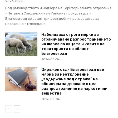
2026-08-05
Под ръководството и надзора на Териториалните отделения
- Петрич и Сандански към Районна прокуратура –
Благоевград се водят три досъдебни производства за
незаконно отглеждане...
Набелязаха строги мерки за
ограничаване разпространението
на шарка по овцете и козите на
територията на област
Благоевград
2026-08-04
Окръжен съд- Благоевград взе
мярка за неотклонение
„задържане под стража“ на
обвиняем за държане с цел
разпространение на наркотични
вещества
2026-08-04