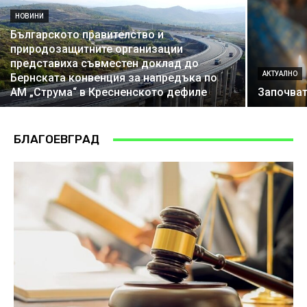
НОВИНИ
Българското правителство и
природозащитните организации
представиха съвместен доклад до
АКТУАЛНО
Бернската конвенция за напредъка по
АМ „Струма“ в Кресненското дефиле
Започват
БЛАГОЕВГРАД