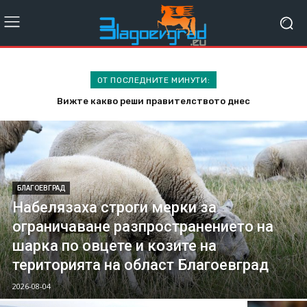
ОТ ПОСЛЕДНИТЕ МИНУТИ:
Вижте какво реши правителството днес
Набелязаха строги мерки за ограничаване
разпространението на шарка по овцете и козите на
територията на област Благоевград
БЛАГОЕВГРАД
Набелязаха строги мерки за
ограничаване разпространението на
шарка по овцете и козите на
територията на област Благоевград
2026-08-04