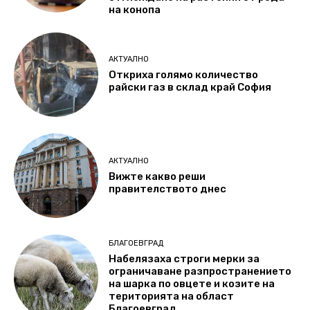
на конопа
АКТУАЛНО
Откриха голямо количество
райски газ в склад край София
АКТУАЛНО
Вижте какво реши
правителството днес
БЛАГОЕВГРАД
Набелязаха строги мерки за
ограничаване разпространението
на шарка по овцете и козите на
територията на област
Благоевград