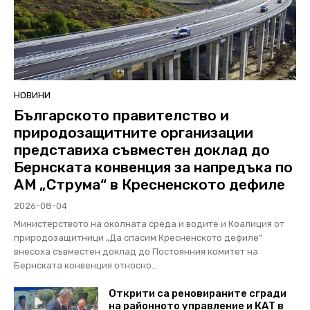
НОВИНИ
Българското правителство и
природозащитните организации
представиха съвместен доклад до
Бернската конвенция за напредъка по
АМ „Струма“ в Кресненското дефиле
2026-08-04
Министерството на околната среда и водите и Коалиция от
природозащитници „Да спасим Кресненското дефиле“
внесоха съвместен доклад до Постоянния комитет на
Бернската конвенция относно...
Открити са реновираните сгради
на районното управление и КАТ в