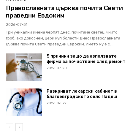
Православната църква почита Свети
праведни Евдоким
2026-07-31
Три уникални имена черпят днес, почитаме светец, чийто
гроб, ако докоснем, цери куп болести Днес Православната
църква почита Свети праведни Евдоким. Името му е с...
5 причини защо да използвате
фирма за почистване след ремонт
2026-07-20
Разкриват лекарски кабинет в
благоевградското село Падеш
2026-06-27