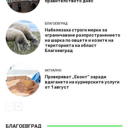
правителството днес
БЛАГОЕВГРАД
Набелязаха строги мерки за
ограничаване разпространението
на шарка по овцете и козите на
територията на област
Благоевград
АКТУАЛНО
Проверяват „Еконт“ заради
вдигането на куриерските услуги
от 1 август
БЛАГОЕВГРАД