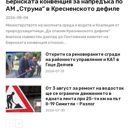
Бернската конвенция за напредъка по
АМ „Струма“ в Кресненското дефиле
2026-08-04
Министерството на околната среда и водите и Коалиция от
природозащитници „Да спасим Кресненското дефиле“
внесоха съвместен доклад до Постоянния комитет на
Бернската конвенция относно...
Открити са реновираните сгради
на районното управление и КАТ в
Гоце Делчев
2026-07-31
От 3 август за ремонт на водосток
ще се ограничи движението в
едната лента при 25-ти км на път
II-19 Симитли – Разлог
2026-07-30