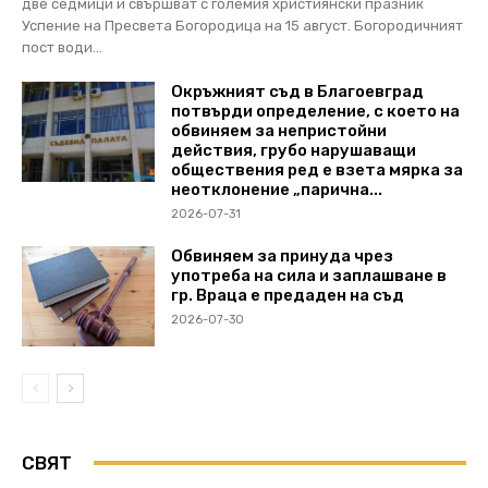
две седмици и свършват с големия християнски празник
Успение на Пресвета Богородица на 15 август. Богородичният
пост води...
Окръжният съд в Благоевград
потвърди определение, с което на
обвиняем за непристойни
действия, грубо нарушаващи
обществения ред е взета мярка за
неотклонение „парична...
2026-07-31
Обвиняем за принуда чрез
употреба на сила и заплашване в
гр. Враца е предаден на съд
2026-07-30
СВЯТ