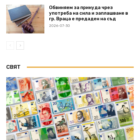
Обвиняем за принуда чрез
употреба на сила и заплашване в
гр. Враца е предаден на съд
2026-07-30
СВЯТ