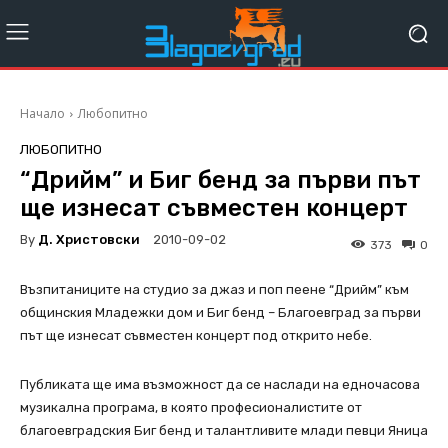
Начало
Любопитно
ЛЮБОПИТНО
“Дрийм” и Биг бенд за първи път
ще изнесат съвместен концерт
By
Д. Христовски
2010-09-02
373
0
Възпитаниците на студио за джаз и поп пеене “Дрийм” към
общинския Младежки дом и Биг бенд – Благоевград за първи
път ще изнесат съвместен концерт под открито небе.
Публиката ще има възможност да се наслади на едночасова
музикална програма, в която професионалистите от
благоевградския Биг бенд и талантливите млади певци Яница