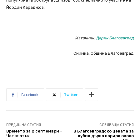
популярната рок група „Епизод” със специалното участие на
Йордан Караджов.
Източник:
Дарик Благоевград
Снимка: Община Благоевград
Facebook
Twitter
ПРЕДИШНА СТАТИЯ
СЛЕДВАЩА СТАТИЯ
Времето за 2 септември –
В Благоевградско цената за
Четвъртък
кубик дърва варира около