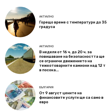
АКТУАЛНО
Горещо време с температури до 35
градуса
АКТУАЛНО
В неделя от 16 ч. до 20 ч. за
повишаване на безопасността ще
се ограничи движението на
тежкотоварните камиони над 12 т
в посока...
БЪЛГАРИЯ
От 9 август цените на
финансовите услуги ще са само в
евро