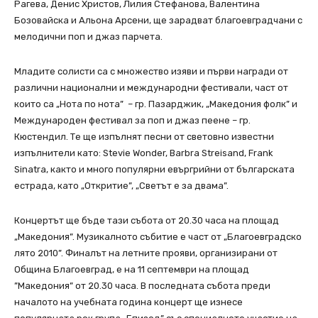
Рагева, Денис Христов, Лилия Стефанова, Валентина
Бозовайска и Альона Арсени, ще зарадват благоевградчани с
мелодични поп и джаз парчета.
Младите солисти са с множество изяви и първи награди от
различни национални и международни фестивали, част от
които са „Нота по нота” – гр. Пазарджик, „Македония фолк” и
Международен фестивал за поп и джаз пеене – гр.
Кюстендил. Те ще изпълнят песни от световно известни
изпълнители като: Stevie Wonder, Barbra Streisand, Frank
Sinatra, както и много популярни евъргрийни от българската
естрада, като „Откритие”, „Светът е за двама”.
Концертът ще бъде тази събота от 20.30 часа на площад
„Македония”. Музикалното събитие е част от „Благоевградско
лято 2010”. Финалът на летните прояви, организирани от
Община Благоевград, е на 11 септември на площад
”Македония” от 20.30 часа. В последната събота преди
началото на учебната година концерт ще изнесе