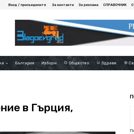
Вход / присъедините
За контакти
За реклама
СПРАВОЧНИК
С
на
България
Избори
Общество
Здраве
Св
П
ние в Гърция,
П