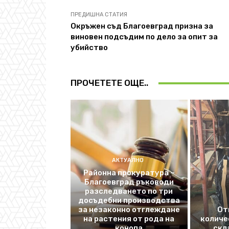
ПРЕДИШНА СТАТИЯ
Окръжен съд Благоевград призна за
виновен подсъдим по дело за опит за
убийство
ПРОЧЕТЕТЕ ОЩЕ..
АКТУАЛНО
Районна прокуратура –
Благоевград ръководи
разследването по три
досъдебни производства
за незаконно отглеждане
От
на растения от рода на
количе
конопа
скл