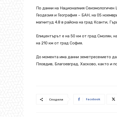
По данни на Националния Сеизмологичен 
Геодезия и География – БАН, на 05 ноември
магнитуд 4.8 в района на град Ксанти, Гър
Епицентърът е на 50 км от град Смолян, на
на 210 км от град София.
До момента има данни земетресението да 
Пловдив, Благоевград, Хасково, както и п
Facebook
Сподели