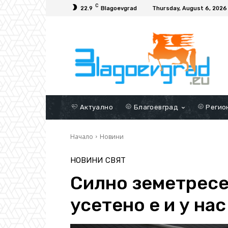
C
22.9
Blagoevgrad
Thursday, August 6, 2026
Актуално
Благоевград
Регио
Начало
Новини
НОВИНИ
СВЯТ
Силно земетресе
усетено е и у нас