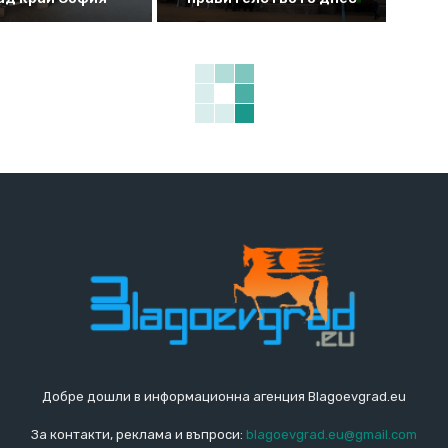
Добре дошли в информационна агенция Blagoevgrad.eu
За контакти, реклама и въпроси:
blagoevgrad.eu@gmail.com