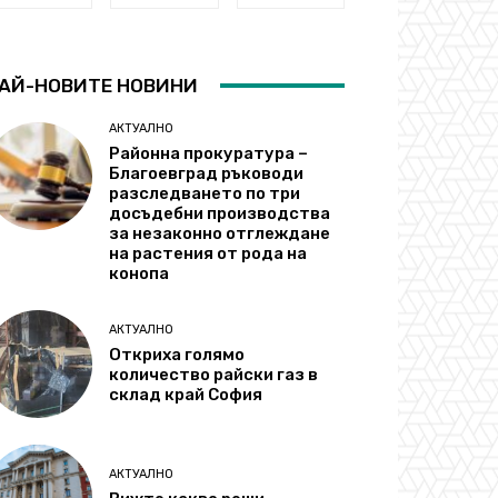
АЙ-НОВИТЕ НОВИНИ
АКТУАЛНО
Районна прокуратура –
Благоевград ръководи
разследването по три
досъдебни производства
за незаконно отглеждане
на растения от рода на
конопа
АКТУАЛНО
Откриха голямо
количество райски газ в
склад край София
АКТУАЛНО