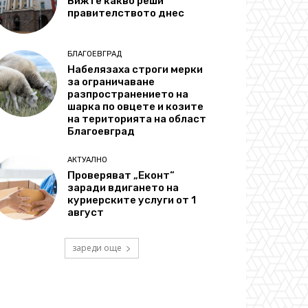
Вижте какво реши
правителството днес
БЛАГОЕВГРАД
Набелязаха строги мерки
за ограничаване
разпространението на
шарка по овцете и козите
на територията на област
Благоевград
АКТУАЛНО
Проверяват „Еконт“
заради вдигането на
куриерските услуги от 1
август
зареди още