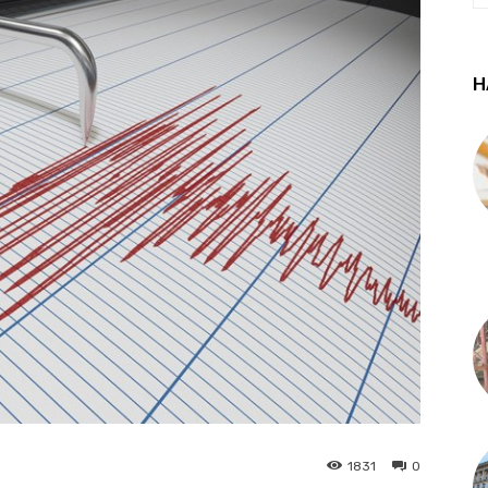
Н
1831
0