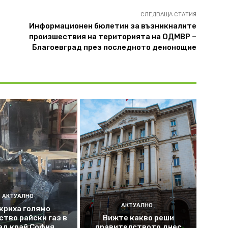
СЛЕДВАЩА СТАТИЯ
Информационен бюлетин за възникналите
произшествия на територията на ОДМВР –
Благоевград през последното денонощие
АКТУАЛНО
АКТУАЛНО
криха голямо
ство райски газ в
Вижте какво реши
ад край София
правителството днес