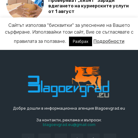
Добре дошли в информационна агенция Blagoevgrad.eu
За контакти, реклама и въпроси:
blagoevgrad.eu@gmail.com