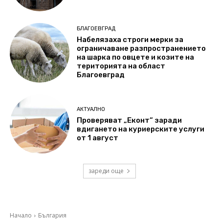
БЛАГОЕВГРАД
Набелязаха строги мерки за
ограничаване разпространението
на шарка по овцете и козите на
територията на област
Благоевград
АКТУАЛНО
Проверяват „Еконт“ заради
вдигането на куриерските услуги
от 1 август
зареди още