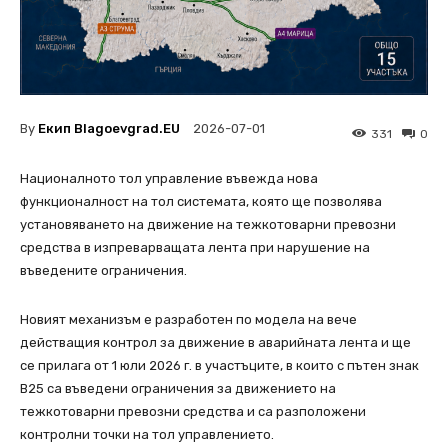
By
Екип Blagoevgrad.EU
2026-07-01
331
0
Националното тол управление въвежда нова
функционалност на тол системата, която ще позволява
установяването на движение на тежкотоварни превозни
средства в изпреварващата лента при нарушение на
въведените ограничения.
Новият механизъм е разработен по модела на вече
действащия контрол за движение в аварийната лента и ще
се прилага от 1 юли 2026 г. в участъците, в които с пътен знак
В25 са въведени ограничения за движението на
тежкотоварни превозни средства и са разположени
контролни точки на тол управлението.