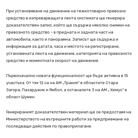
При установяване на движение на тежкотоварно превозно
средство в изпреварващата лента системата ще генерира
доказателствен запис, който ще съдържа няколко снимки на
превозното средство – в предната и задната част на
автомобила, както и панорамна. Записът ще съдържа и
информация за датата, часа и мястото на регистриране,
установената лента на движение, категорията на превозното
средство и моментната скорост на движение.
Първоначално новата функционалност ще бъде активна в 15
участъка. От тях 12 са на АМ „Тракия“ в областите Стара
Загора, Пазарджик и Ямбол, а останалите 3 на АМ „ Хемус“ в
област Шумен.
Генерираният доказателствен материал ще се предоставя на
Министерството на вътрешните работи за предприемане на
последващи действия по правоприлагане.