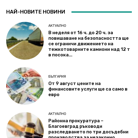
НАЙ-НОВИТЕ НОВИНИ
АКТУАЛНО
В неделя от 16 ч. до 20 ч. за
повишаване на безопасността ще
се ограничи движението на
тежкотоварните камиони над 12 т
в посока...
БЪЛГАРИЯ
От 9 август цените на
финансовите услуги ще са само в
евро
АКТУАЛНО
Районна прокуратура –
Благоевград ръководи
разследването по три досъдебни
производства за незаконно