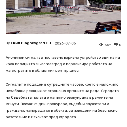
By
Екип Blagoevgrad.EU
2026-07-06
369
0
Анонимен сигнал за поставено взривно устройство вдигна на
крак полицията в Благоевград и парализира работата на
магистратите в областния център днес.
Сигналът е подаден в сутрешните часове, което е наложило
незабавна реакция от страна на органите на реда. Сградата
на Съдебната палата е напълно евакуирана в рамките на
минути. Всички съдии, прокурори, съдебни служители и
граждани, намиращи се в обекта, са изведени на безопасно
разстояние и изчакват пред сградата.