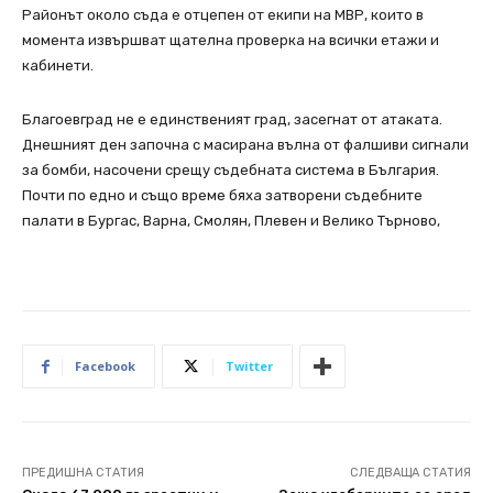
Районът около съда е отцепен от екипи на МВР, които в
момента извършват щателна проверка на всички етажи и
кабинети.
Благоевград не е единственият град, засегнат от атаката.
Днешният ден започна с масирана вълна от фалшиви сигнали
за бомби, насочени срещу съдебната система в България.
Почти по едно и също време бяха затворени съдебните
палати в Бургас, Варна, Смолян, Плевен и Велико Търново,
Facebook
Twitter
ПРЕДИШНА СТАТИЯ
СЛЕДВАЩА СТАТИЯ