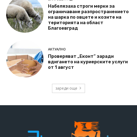
Набелязаха строги мерки за
ограничаване разпространението
на шарка по овцете и козите на
територията на област
Благоевград
АКТУАЛНО
Проверяват „Еконт“ заради
вдигането на куриерските услуги
от 1 август
зареди още