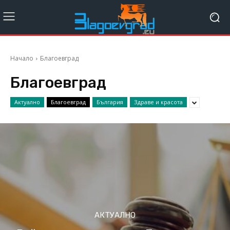
Начало
Благоевград
Благоевград
Актуално
Благоевград
България
Здраве и красота
АКТУАЛНО