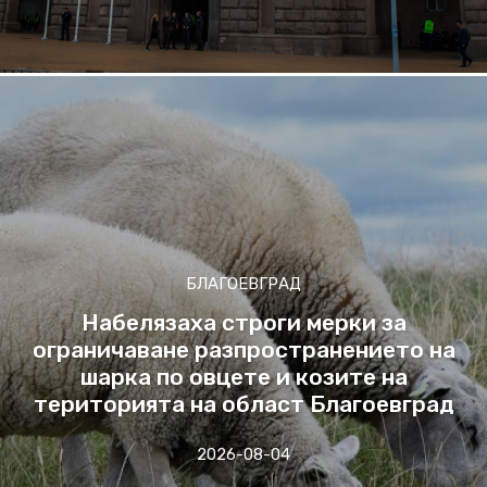
БЛАГОЕВГРАД
Набелязаха строги мерки за
ограничаване разпространението на
шарка по овцете и козите на
територията на област Благоевград
2026-08-04