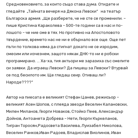
Средновековието, за които също става дума. Отидете и
гледайте „Тайната вечеря на Дякона Левски“ на театър
Българска армия. „Ще разберете, че не сте се променили. –
пише Кристина Караколева – 500-те години са в нас и по-
лошото – че ние сме в тях. Но противно на Апостоловото
твърдение, времето нас не ни е обърнало все още. Още пет
пъти по толкова няма да стигнат докато не се изродим,
смесим или изчезнем, защото някак ДНК-то ни е робски
програмирано. … Ха-ха, тия актьори ме заразиха със смелите
си заявки. Да играеш Левски? Да пишеш за Левски? Втурвай
се под бесилото им. Ще гледаш сеир. Отиваш ли?
Народе????“
Автор на пиесата е великият Стефан Цанев, режисьор –
великият Асен Шопов, с плеяда звезди Веселин Калановски,
Милен Миланов, Георги Новаков, Стойко Пеев, Александър
Дойнов, Антоанета Добрева – Нети, Георги Къркеланов,
Тигран Торосян,Радосвета Василева, Луизабел Николова,
Веселин Ранков,Иван Радоев, Владислав Виолинов, Иван