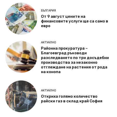
БЪЛГАРИЯ
От 9 август цените на
финансовите услуги ще са само в
евро
АКТУАЛНО
Районна прокуратура –
Благоевград ръководи
разследването по три досъдебни
производства за незаконно
отглеждане на растения от рода
на конопа
АКТУАЛНО
Откриха голямо количество
райски газ в склад край София