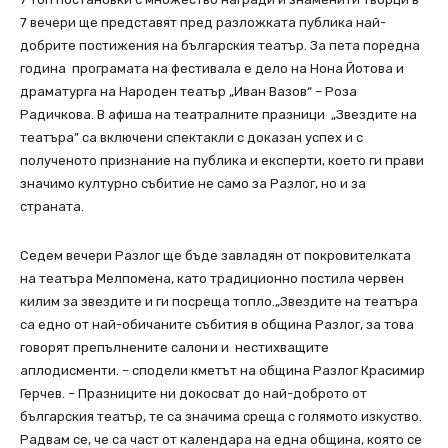
7 вечери ще представят пред разложката публика най-
добрите постижения на българския театър. За пета поредна
година програмата на фестивала е дело на Нона Йотова и
драматурга на Народен театър „Иван Вазов“ – Роза
Радичкова. В афиша на театралните празници „Звездите на
театъра” са включени спектакли с доказан успех и с
полученото признание на публика и експерти, което ги прави
значимо културно събитие не само за Разлог, но и за
страната.
Седем вечери Разлог ще бъде завладян от покровителката
на театъра Мелпомена, като традиционно постила червен
килим за звездите и ги посреща топло.„Звездите на театъра
са едно от най-обичаните събития в община Разлог, за това
говорят препълнените салони и нестихващите
аплодисменти. – сподели кметът на община Разлог Красимир
Герчев. – Празниците ни докосват до най-доброто от
българския театър, те са значима среща с голямото изкуство.
Радвам се, че са част от календара на една община, която се