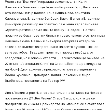
Ролята на “Бел Ами” изгражда секссимволът Калин
Врачански. Участват още Герасим Георгиев-Геро, Василена
Атанасова, Петър Калчев, Таня Пашанкова, Христина
Караиванова, Владимир Зомбори, Васил Банов и Владимир
Димитров, режисьор на спектакъла е Бина Харалампиева.
„Аристократичен дом в нощта срещу Еньовден… На този
празник се берат цветя и билки, и треви, на които се приписва
магическа сила. Баячки и знахарки забъркват отвари за
здраве, за късмет, за прогонване на злите духове… но най-
вече за любов. Въздухът трепти от пареща възбуда, от
сладостни, но и опасни страсти. „ – всичко това ще оживее на
27 юни в „Госпожица Юлия“ на Стриндберг под режисурата
на Йосиф Дърчаджиев с прекрасното превъплъщение на
Йоана Буковска – Давидова, Калин Врачански и Мира
Върбанова, постановка на Театър 199.
Иван Ласкин играе Иванов в едноименната пиеса на Чехов в
постановка на ДТ „Гео Милев“ Стара Загора, която ще се
представи на 28 юни. Премиерата на „Иванов” се е състояла в
Москва на 19 ноември 1887 година. Според спомените на по-