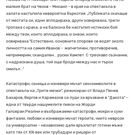
малкия брат на Чехов – Михаил – в края на спектакъла в
залата настъпила невероятна бъркотия: „Публиката скачаше
от местата си, едни аплодираха, други освиркваха, трети
тропаха с крака, а на балкона бе настъпил истински бой
между тези, които аплодираха, и онези, които
освиркваха.”Естествено, основните спорове се водят около
личността на самия Иванов – магнетичен, противоречив,
непримирим, скандален… руски Хамлет. С трескаво съзнание,
с надраскана душа, той още броди между нас и търси
смисъл…”
Катастрофи, сънища и изневери мъчат секссимволите в
спектакъла на „Трите мечки“, режисиран от Владо Пенев.
Бахаров, Вергов и Карамазов са луди за връзване в “Дакота” –
една от твърде нашумелите пиеси на Жорди
Галсеран.Реални и въображаеми катастрофи, мокри и сухи
фантазии, любови и изневери мъчат героите, чиито неврози
са универсални – нeзависимо дали връхлитат готини мъже
като тях от XXI век или трубадури и рицари от