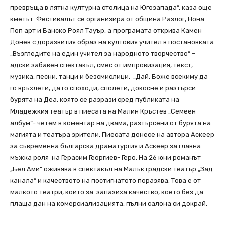
превръща в лятна културна столица на Югозапада“, каза още
кметът. Фестивалът се организира от община Разлог, Нона
Поп арт и Банско Роял Тауър, а програмата открива Камен
Донев с доразвития образ на култовия учител в постановката
„Възгледите на един учител за народното творчество“ –
адски забавен спектакъл, смес от импровизaция, текст,
музика, песни, танци и безсмислици. „Дай, Боже всекиму да
го връхлети, да го споходи, сполети, докосне и разтърси
бурята на Деа, която се разрази сред публиката на
Младежкия театър в пиесата на Малин Кръстев „Семеен
албум“- четем в коментар на двама, разтърсени от бурята на
магията и театъра зрители. Пиесата донесе на автора Аскеер
за съвременна българска драматургия и Аскеер за главна
мъжка роля на Герасим Георгиев- Геро. На 26 юни романът
„Бел Ами“ оживява в спектакъл на Малък градски театър „Зад
канала“ и качеството на постигнатото поразява. Това е от
малкото театри, които за запазиха качество, което без да
плаща дан на комерсиализацията, пълни салона си докрай.