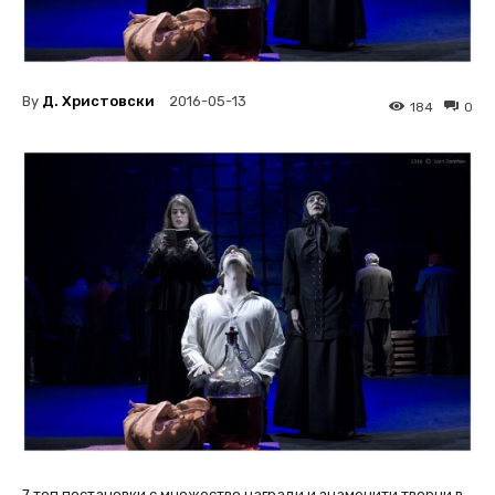
By
Д. Христовски
2016-05-13
184
0
7 топ постановки с множество награди и знаменити творци в