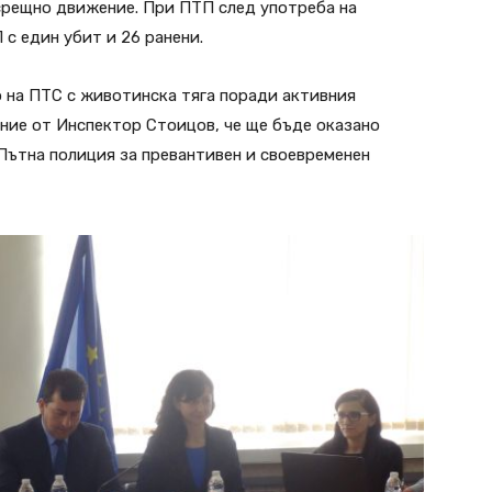
асрещно движение. При ПТП след употреба на
 с един убит и 26 ранени.
 на ПТС с животинска тяга поради активния
ение от Инспектор Стоицов, че ще бъде оказано
Пътна полиция за превантивен и своевременен