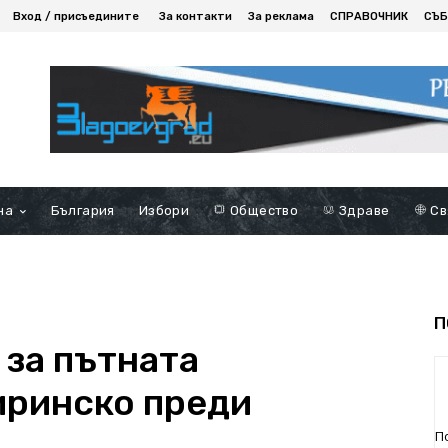
Вход / присъедините
За контакти
За реклама
СПРАВОЧНИК
СЪБ
на
България
Избори
Общество
Здраве
Св
П
 за пътната
иринско преди
П