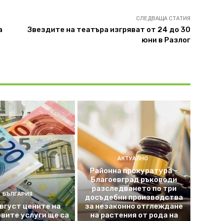
СЛЕДВАЩА СТАТИЯ
а
Звездите на театъра изгряват от 24 до 30
юни в Разлог
АКТУАЛНО
Районна прокуратура –
Благоевград ръководи
разследването по три
БЪЛГАРИЯ
досъдебни производства
август цените на
за незаконно отглеждане
вите услуги ще са
на растения от рода на