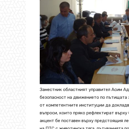
Заместник областният управител Асим Ад
безопасност на движението по пътищата з
от компетентните институции да докладв
въпроси, които пряко рефлектират върху
акцент бе поставен върху предстоящия ле
на ПТС с животинска тяга, пътуванията п