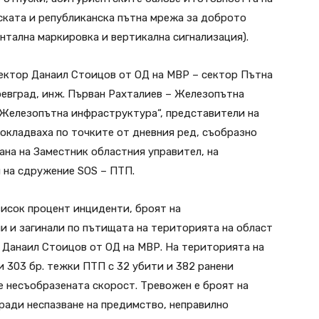
ката и републиканска пътна мрежа за доброто
нтална маркировка и вертикална сигнализация).
ектор Данаил Стоицов от ОД на МВР – сектор Пътна
оевград, инж. Първан Рахталиев – Железопътна
„Железопътна инфраструктура“, представители на
окладваха по точките от дневния ред, съобразно
ана на Заместник областния управител, на
 на сдружение SOS – ПТП.
висок процент инциденти, броят на
и и загинали по пътищата на територията на област
 Данаил Стоицов от ОД на МВР. На територията на
ти 303 бр. тежки ПТП с 32 убити и 382 ранени
 е несъобразената скорост. Тревожен е броят на
ради неспазване на предимство, неправилно