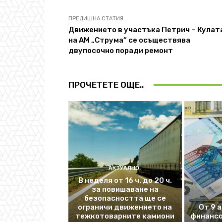
ПРЕДИШНА СТАТИЯ
Движението в участъка Петрич – Кулат
на АМ „Струма“ се осъществява
двупосочно поради ремонт
ПРОЧЕТЕТЕ ОЩЕ..
АКТУАЛНО
В неделя от 16 ч. до 20 ч.
за повишаване на
безопасността ще се
ограничи движението на
От 9 
тежкотоварните камиони
финансо