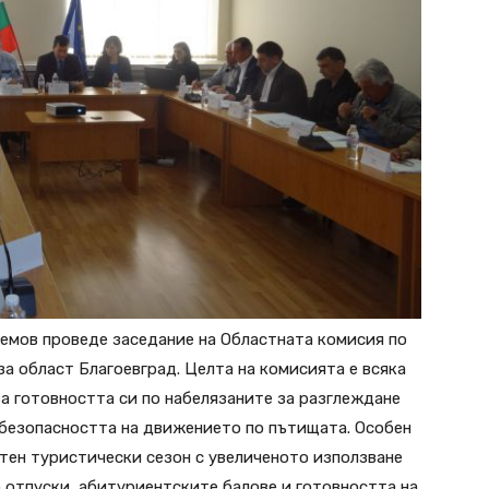
емов проведе заседание на Областната комисия по
а област Благоевград. Целта на комисията е всяка
а готовността си по набелязаните за разглеждане
 безопасността на движението по пътищата. Особен
тен туристически сезон с увеличеното използване
о отпуски, абитуриентските балове и готовността на