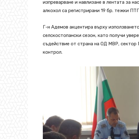
изпреварване и навлизане в лентата за н
алкохол са регистрирани 19 бр. тежки ПТП
Г-н Адемов акцентира върху използването
селскостопански сезон, като получи увер
съдействие от страна на ОД МВР, сектор 
контрол.