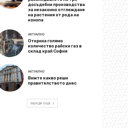
досъдебни производства
за незаконно отглеждане
на растения от рода на
конопа
АКТУАЛНО
Откриха голямо
количество райски газ в
склад край София
АКТУАЛНО
Вижте какво реши
правителството днес
зареди още