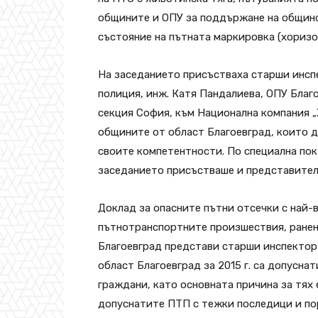
общините и ОПУ за поддържане на общинс
състояние на пътната маркировка (хоризо
На заседанието присъстваха старши инсп
полиция, инж. Катя Пандалиева, ОПУ Благ
секция София, към Национална компания 
общините от област Благоевград, които д
своите компетентности. По специална пок
заседанието присъстваше и представител
Доклад за опасните пътни отсечки с най-
пътнотранспортните произшествия, ранен
Благоевград представи старши инспектор
област Благоевград за 2015 г. са допусна
граждани, като основната причина за тях
допуснатите ПТП с тежки последици и по