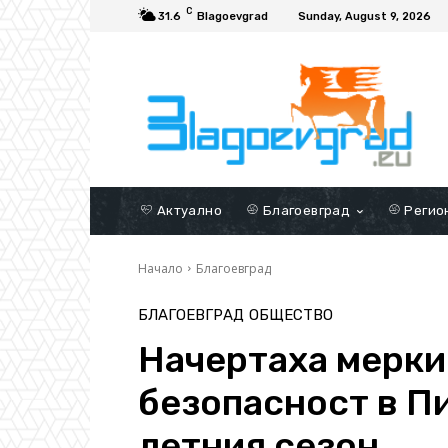
C
31.6
Blagoevgrad
Sunday, August 9, 2026
Актуално
Благоевград
Регио
Начало
Благоевград
БЛАГОЕВГРАД
ОБЩЕСТВО
Начертаха мерки
безопасност в П
летния сезон