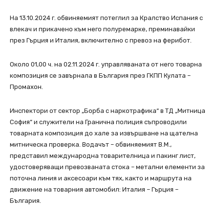
На 13.10.2024 г. обвиняемият потеглил за Кралство Испания с
влекач и прикачено към него полуремарке, преминавайки
през Гърция и Италия, включително с превоз на ферибот.
Около 01,00 ч. на 02.11.2024 г. управляваната от него товарна
композиция се завърнала в България през ГКПП Кулата –
Промахон.
Инспектори от сектор „Борба с наркотрафика“ в ТД „Митница
София“ и служители на Гранична полиция съпроводили
товарната композиция до хале за извършване на щателна
митническа проверка. Водачът – обвиняемият В.М.,
представил международна товарителница и пакинг лист,
удостоверяващи превозваната стока – метални елементи за
поточна линия и аксесоари към тях, както и маршрута на
движение на товарния автомобил: Италия – Гърция –
България.