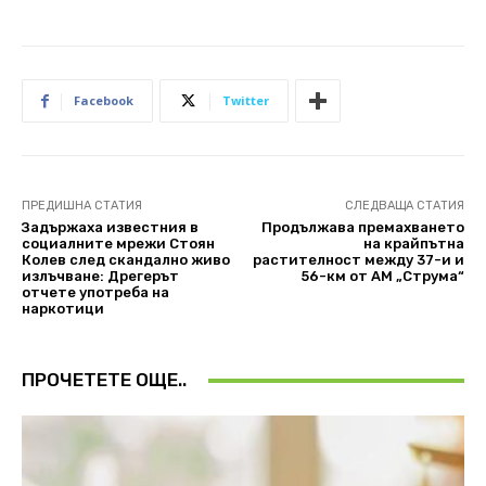
Facebook
Twitter
ПРЕДИШНА СТАТИЯ
СЛЕДВАЩА СТАТИЯ
Задържаха известния в
Продължава премахването
социалните мрежи Стоян
на крайпътна
Колев след скандално живо
растителност между 37-и и
излъчване: Дрегерът
56-км от АМ „Струма“
отчете употреба на
наркотици
ПРОЧЕТЕТЕ ОЩЕ..