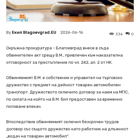
By
Екип Blagoevgrad.EU
2026-06-16
336
0
Окръжна прокуратура – Благоевград внесе в съда
обвинителен акт срещу В.М., привлечен към наказателна
отговорност за престъпление по чл. 242, ал. 2 от НК.
Обвиняемият В.М. е собственик и управител на търговско
дружество с предмет на дейност товарен автомобилен
транспорт. Дружеството сключило договор за наем на МПС,
по силата на който на В.М. бил предоставен за временно
ползване влекач.
Впоследствие обвиняемият сключил безсрочен трудов
договор със същото дружество като работник на длъжност
„водач на товарен автомобил“.