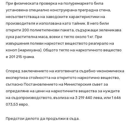
При физическата проверка на полуремаркето била
установена специално конструирана преградна стена,
несъответстваща на заводските характеристики на
производителя и използвана като тайник. В него били
открити 200 полиетиленови пакета, съдържащи зеленикава
суха растителна маса, всеки с тегло около 1 кг. При
извършения полеви наркотест веществото реагирало на
коноп (марихуана). Общото тегло на наркотичното вещество
е 201 215 грама.
Според заключението на изготвената съдебно-икономическа
експертиза стойността на откритото наркотично вещество,
съгласно Постановлението на Министерския съвет за
определяне на цени на наркотичните вещества за нуждите
на съдопроизводството, възлиза на 3 219 440 лева, или 1 646
073,53 евро.
Предстои делото да продължи в съда.