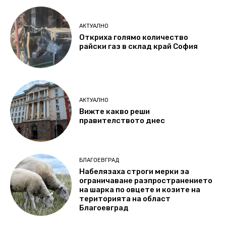
АКТУАЛНО
Откриха голямо количество
райски газ в склад край София
АКТУАЛНО
Вижте какво реши
правителството днес
БЛАГОЕВГРАД
Набелязаха строги мерки за
ограничаване разпространението
на шарка по овцете и козите на
територията на област
Благоевград