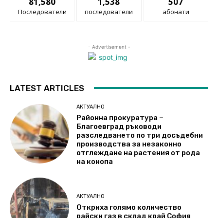
81,580
1,538
507
Последователи
последователи
абонати
- Advertisement -
LATEST ARTICLES
АКТУАЛНО
Районна прокуратура –
Благоевград ръководи
разследването по три досъдебни
производства за незаконно
отглеждане на растения от рода
на конопа
АКТУАЛНО
Откриха голямо количество
райски газ в склад край София