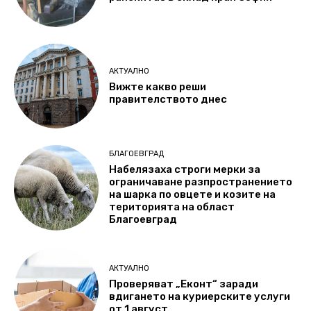
АКТУАЛНО
Вижте какво реши
правителството днес
БЛАГОЕВГРАД
Набелязаха строги мерки за
ограничаване разпространението
на шарка по овцете и козите на
територията на област
Благоевград
АКТУАЛНО
Проверяват „Еконт“ заради
вдигането на куриерските услуги
от 1 август