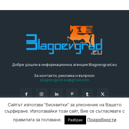
Добре дошли в информационна агенция Blagoevgrad.eu
За контакти, реклама и въпроси:
blagoevgrad.eu@gmail.com
Сайтът използва "бисквитки" за улеснение на Вашето
сърфиране. Използвайки този сайт, Вие се съгласявате с
© Blagoevgrad.EU 2010 - 2026
Общи условия
|
правилата за ползване.
Подробности
Разбрах
За контакти
За реклама
СПРАВОЧНИК
СЪБИТИЯ