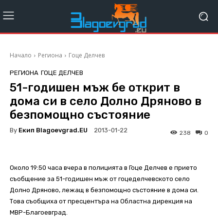
Начало
Региона
Гоце Делчев
РЕГИОНА
ГОЦЕ ДЕЛЧЕВ
51-годишен мъж бе открит в
дома си в село Долно Дряново в
безпомощно състояние
By
Екип Blagoevgrad.EU
2013-01-22
238
0
Около 19:50 часа вчера в полицията в Гоце Делчев е прието
съобщение за 51-годишен мъж от гоцеделчевското село
Долно Дряново, лежащ в безпомощно състояние в дома си.
Това съобщиха от пресцентъра на Областна дирекция на
МВР-Благоевград.