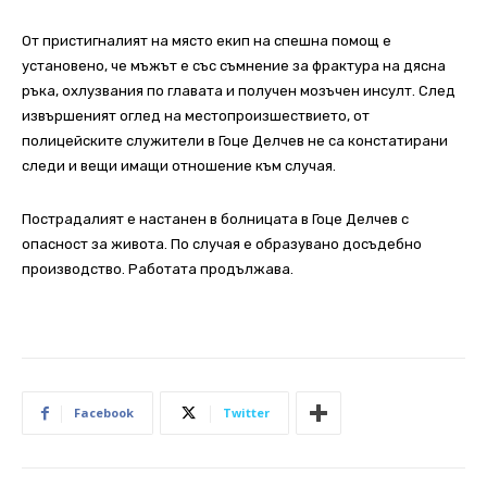
От пристигналият на място екип на спешна помощ е
установено, че мъжът е със съмнение за фрактура на дясна
ръка, охлузвания по главата и получен мозъчен инсулт. След
извършеният оглед на местопроизшествието, от
полицейските служители в Гоце Делчев не са констатирани
следи и вещи имащи отношение към случая.
Пострадалият е настанен в болницата в Гоце Делчев с
опасност за живота. По случая е образувано досъдебно
производство. Работата продължава.
Facebook
Twitter