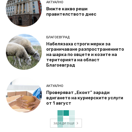
АКТУАЛНО
Вижте какво реши
правителството днес
БЛАГОЕВГРАД
Набелязаха строги мерки за
ограничаване разпространението
на шарка по овцете и козите на
територията на област
Благоевград
АКТУАЛНО
Проверяват „Еконт“ заради
вдигането на куриерските услуги
от 1 август
зареди още