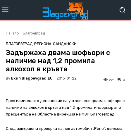
Начало
Благоевград
БЛАГОЕВГРАД
РЕГИОНА
САНДАНСКИ
Задържаха двама шофьори с
наличие над 1,2 промила
алкохол в кръвта
By
Екип Blagoevgrad.EU
2013-01-22
221
0
През изминалото денонощие са установени двама шофьори с
наличие на алкохол в кръвта над 1,2 промила, информират от
пресцентъра на Областна дирекция на МВР Благоевград.
След извършена проверка на лек автомобил „Рено”, движещ