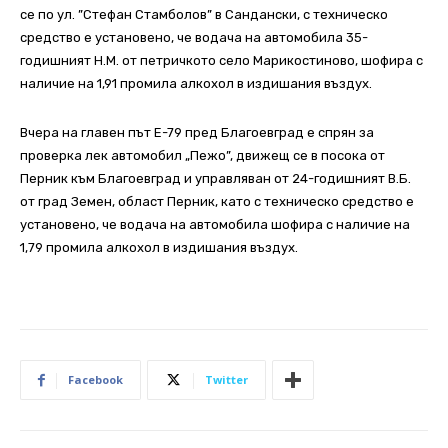
се по ул. ”Стефан Стамболов” в Сандански, с техническо
средство е установено, че водача на автомобила 35-
годишният Н.М. от петричкото село Марикостиново, шофира с
наличие на 1,91 промила алкохол в издишания въздух.
Вчера на главен път Е-79 пред Благоевград е спрян за
проверка лек автомобил „Пежо”, движещ се в посока от
Перник към Благоевград и управляван от 24-годишният В.Б.
от град Земен, област Перник, като с техническо средство е
установено, че водача на автомобила шофира с наличие на
1,79 промила алкохол в издишания въздух.
Facebook
Twitter