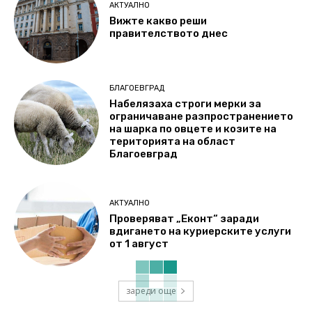
АКТУАЛНО
Вижте какво реши
правителството днес
БЛАГОЕВГРАД
Набелязаха строги мерки за
ограничаване разпространението
на шарка по овцете и козите на
територията на област
Благоевград
АКТУАЛНО
Проверяват „Еконт“ заради
вдигането на куриерските услуги
от 1 август
зареди още