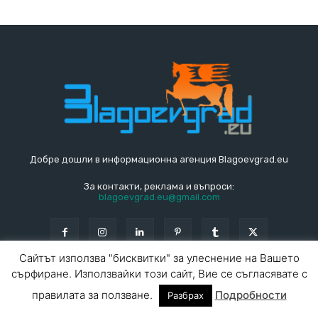
Добре дошли в информационна агенция Blagoevgrad.eu
За контакти, реклама и въпроси:
blagoevgrad.eu@gmail.com
Сайтът използва "бисквитки" за улеснение на Вашето
сърфиране. Използвайки този сайт, Вие се съгласявате с
© Blagoevgrad.EU 2010 - 2026
Общи условия
|
правилата за ползване.
Подробности
Разбрах
За контакти
За реклама
СПРАВОЧНИК
СЪБИТИЯ