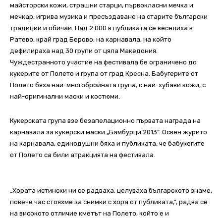
майсторски кожи, страшни старци, първокласни мечка и
мечкар, игрива музика и пресъздаване на старите български
традиции и обичаи. Над 2 000 в публиката се веселиха в
Ратево, край град Берово, на карнавала, на който
дефилираха над 30 групи от цяла Македония.
Чуждестранното участие на фестивала бе ограничено до
кукерите от Полето и група от град Кресна. Бабугерите от
Полето бяха най-многобройната група, с най-хубави кожи, с
най-оригинални маски и костюми.
Кукерската група взе безапелационно първата награда на
карнавала за кукерски маски „Бамбурци’2013”. Освен журито
на карнавала, единодушни бяха и публиката, че бабукегите
от Полето са били атракцията на фестивала.
„Хората истински ни се радваха, целуваха българското знаме,
повече час стояхме за снимки с хора от публиката,”, радва се
на високото отличие кметът на Полето, който е и