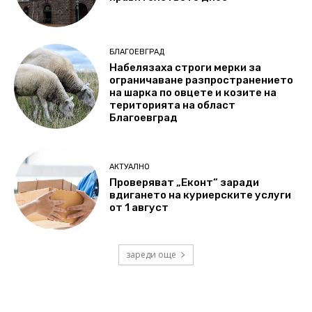
БЛАГОЕВГРАД
Набелязаха строги мерки за
ограничаване разпространението
на шарка по овцете и козите на
територията на област
Благоевград
АКТУАЛНО
Проверяват „Еконт“ заради
вдигането на куриерските услуги
от 1 август
зареди още