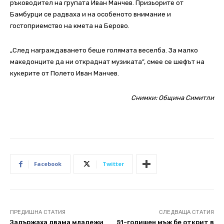
ръководител на групата Иван Манчев. Призьорите от
Бамбурци се радваха и на особеното внимание и
гостоприемство на кмета на Берово.
„След награждаването беше голямата веселба. За малко
македонците да ни откраднат музиката”, смее се шефът на
кукерите от Полето Иван Манчев.
Снимки: Община Симитли
Facebook
Twitter
ПРЕДИШНА СТАТИЯ
СЛЕДВАЩА СТАТИЯ
Задържаха двама младежи
51-годишен мъж бе открит в