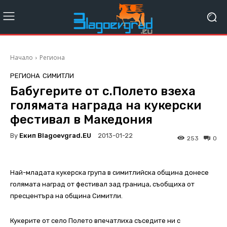
Начало
Региона
РЕГИОНА
СИМИТЛИ
Бабугерите от с.Полето взеха
голямата награда на кукерски
фестивал в Македония
By
Екип Blagoevgrad.EU
2013-01-22
253
0
Най-младата кукерска група в симитлийска община донесе
голямата наград от фестивал зад граница, съобщиха от
пресцентъра на община Симитли.
Кукерите от село Полето впечатлиха съседите ни с