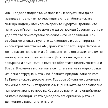
ударът е като удар в стена.
Инж. Тодоров подчерта, че през юли и август няма да се
извършват ремонти по участъците от републиканските
пътища, водещи към черноморските курорти и граничните
пунктове с Гърция като целта е да се повиши безопасността и
удобството при пътуване по основните направления. Той
съобщи, че снощи е пуснато движението в ремонтирания 11-
километров участък на АМ „Тракия“ в област Стара Загора, а
до петък ще приключи и обновяването на останалите 10 км по
магистралата в същата област. До края на седмицата
завършва и ремонтът на път
I-1
в областите Видин, Монтана и
Враца. В момента в отсечката се полага пътната маркировка.
Относно затрудненията и по-бавното придвижване по път
I-
1
в Кресненското дефиле инж. Тодоров обясни, че основната
причина е огромният трафик към Гърция, като за облекчаване
на преминаването през гр. Кресна се разчита на съдействие
от пътна полиция, която да подпомага организацията на
движение в населеното място.