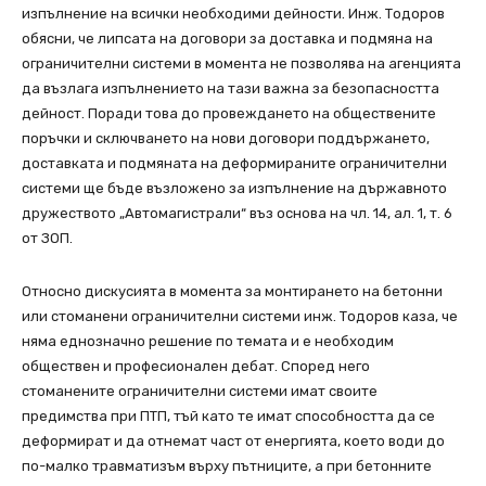
изпълнение на всички необходими дейности. Инж. Тодоров
обясни, че липсата на договори за доставка и подмяна на
ограничителни системи в момента не позволява на агенцията
да възлага изпълнението на тази важна за безопасността
дейност. Поради това до провеждането на обществените
поръчки и сключването на нови договори поддържането,
доставката и подмяната на деформираните ограничителни
системи ще бъде възложено за изпълнение на държавното
дружеството „Автомагистрали“ въз основа на чл. 14, ал. 1, т. 6
от ЗОП.
Относно дискусията в момента за монтирането на бетонни
или стоманени ограничителни системи инж. Тодоров каза, че
няма еднозначно решение по темата и е необходим
обществен и професионален дебат. Според него
стоманените ограничителни системи имат своите
предимства при ПТП, тъй като те имат способността да се
деформират и да отнемат част от енергията, което води до
по-малко травматизъм върху пътниците, а при бетонните