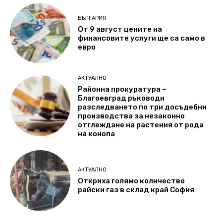
БЪЛГАРИЯ
От 9 август цените на
финансовите услуги ще са само в
евро
АКТУАЛНО
Районна прокуратура –
Благоевград ръководи
разследването по три досъдебни
производства за незаконно
отглеждане на растения от рода
на конопа
АКТУАЛНО
Откриха голямо количество
райски газ в склад край София