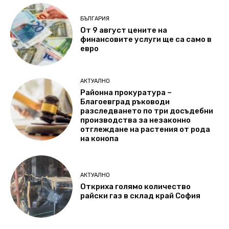
БЪЛГАРИЯ
От 9 август цените на
финансовите услуги ще са само в
евро
АКТУАЛНО
Районна прокуратура –
Благоевград ръководи
разследването по три досъдебни
производства за незаконно
отглеждане на растения от рода
на конопа
АКТУАЛНО
Откриха голямо количество
райски газ в склад край София