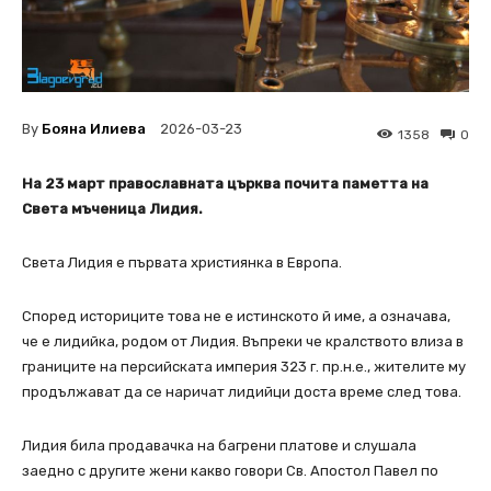
By
Бояна Илиева
2026-03-23
1358
0
На 23 март православната църква почита паметта на
Света мъченица Лидия.
Света Лидия е първата християнка в Европа.
Според историците това не е истинското й име, а означава,
че е лидийка, родом от Лидия. Bъпреки че кралството влиза в
границите на персийската империя 323 г. пр.н.е., жителите му
продължават да се наричат лидийци доста време след това.
Лидия била продавачка на багрени платове и слушала
заедно с другите жени какво говори Св. Апостол Павел по