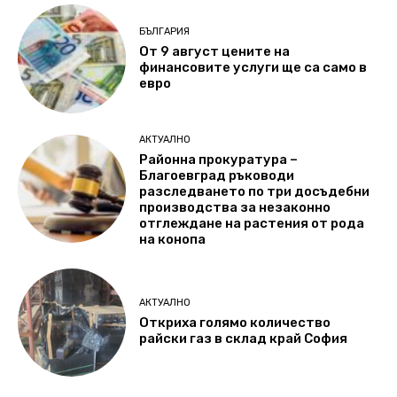
БЪЛГАРИЯ
От 9 август цените на
финансовите услуги ще са само в
евро
АКТУАЛНО
Районна прокуратура –
Благоевград ръководи
разследването по три досъдебни
производства за незаконно
отглеждане на растения от рода
на конопа
АКТУАЛНО
Откриха голямо количество
райски газ в склад край София