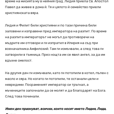
време на мисията му в нейния град. Лидия приела Св. Апостол
Павел да живее в дома й. Тя и цялото й семейство приели
християнската вяра.
Лидия и Филит били християни и по тази причина били
заловени и изправени пред императора на разпит. По време
на разпита императорът не могъл да противоречи на
мъдрите им отговори и ги изпратил в Илирия на съд при
военачалника Амфилохий. Там ги измъчвали, а след това ги
затворили в тъмница. През нощта им се явил ангел, за да им
вдъхне смелост.
На другия ден ги измъчвали, като ги потопили в котел, пълен с
масло и сяра. Но когато ги потопили, те останали цели и
невредими. Посраменият император си тръгнал, а
мъчениците започнали да се молят и да благодарят на Бога.
След това починали.
Имен ден празнуват, всички, които носят името Лидия, Лида,