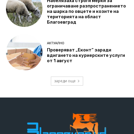
Набелязаха строги мерки за
ограничаване разпространението
на шарка по овцете и козите на
територията на област
Благоевград
АКТУАЛНО
Проверяват „Еконт“ заради
вдигането на куриерските услуги
от 1 август
зареди още