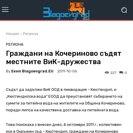
Начало
Региона
РЕГИОНА
Граждани на Кочериново съдят
местните ВиК-дружества
By
Екип Blagoevgrad.EU
2011-10-06
227
0
Съдът да задължи ВиК ООД в ликвидация – Кюстендил, и
„Кюстендилска вода” ЕООД да преустановят събирането на
сумите за питейна вода на жителите на Община Кочериново,
поради липса на качествена доставка на питейната вода.
Това поискаха с внесен днес, 4 октомври 2011 г., колективен
иск в Окръжен съд – Кюстендил, граждани на Кочериново.