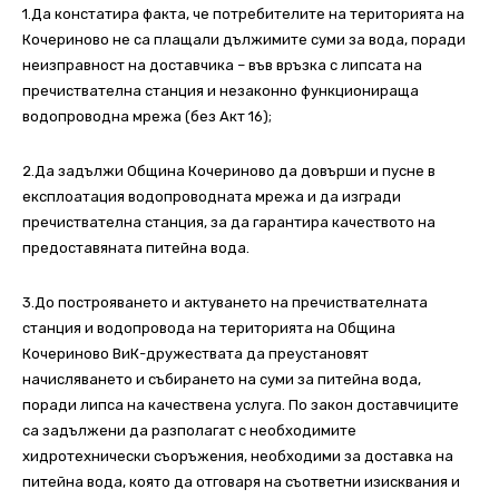
1.Да констатира факта, че потребителите на територията на
Кочериново не са плащали дължимите суми за вода, поради
неизправност на доставчика – във връзка с липсата на
пречиствателна станция и незаконно функционираща
водопроводна мрежа (без Акт 16);
2.Да задължи Община Кочериново да довърши и пусне в
експлоатация водопроводната мрежа и да изгради
пречиствателна станция, за да гарантира качеството на
предоставяната питейна вода.
3.До построяването и актуването на пречиствателната
станция и водопровода на територията на Община
Кочериново ВиК-дружествата да преустановят
начисляването и събирането на суми за питейна вода,
поради липса на качествена услуга. По закон доставчиците
са задължени да разполагат с необходимите
хидротехнически съоръжения, необходими за доставка на
питейна вода, която да отговаря на съответни изисквания и