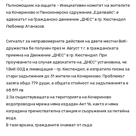
Пълномощник на ищците – Инициативен комитет на жителите
на Кочериново и Пенсионерско сдружение „Еделвайс”, е
адвокатът на Гражданско движение „ДНЕС” в гр. Кюстендил
Любомир Атанасов.
Сигналът за неправомерните действия на двете местни ВиК-
дружества бе получен през м. Август т.г. в гражданската
приемна на Движение „ДНЕС” в гр. Кюстендил. При
проучването на случая адвокатите на „ДНЕС” установиха, че:
1.ВиК ООД в ликвидация – гр. Кюстендил, е изпратило писма за
стари задължения до 31 жители на Кочериново. Проблемът
засяга общо 779 души, а общата стойност на задълженията е
68 811 лв.
2.За съществуващата на територията на Кочериново
водопроводна мрежа няма издаден Акт 16, както и няма
изградена пречиствателна станция и съоръжения за питейна
вода.
В тази връзка, гражданите очакват от съда: