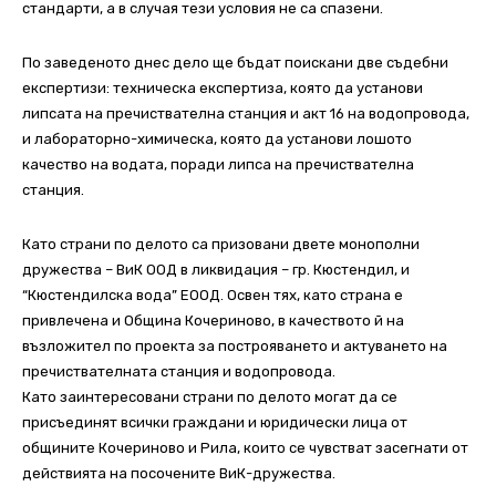
стандарти, а в случая тези условия не са спазени.
По заведеното днес дело ще бъдат поискани две съдебни
експертизи: техническа експертиза, която да установи
липсата на пречиствателна станция и акт 16 на водопровода,
и лабораторно-химическа, която да установи лошото
качество на водата, поради липса на пречиствателна
станция.
Като страни по делото са призовани двете монополни
дружества – ВиК ООД в ликвидация – гр. Кюстендил, и
“Кюстендилска вода” ЕООД. Освен тях, като страна е
привлечена и Община Кочериново, в качеството й на
възложител по проекта за построяването и актуването на
пречиствателната станция и водопровода.
Като заинтересовани страни по делото могат да се
присъединят всички граждани и юридически лица от
общините Кочериново и Рила, които се чувстват засегнати от
действията на посочените ВиК-дружества.