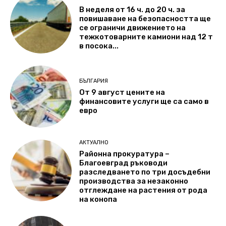
В неделя от 16 ч. до 20 ч. за
повишаване на безопасността ще
се ограничи движението на
тежкотоварните камиони над 12 т
в посока...
БЪЛГАРИЯ
От 9 август цените на
финансовите услуги ще са само в
евро
АКТУАЛНО
Районна прокуратура –
Благоевград ръководи
разследването по три досъдебни
производства за незаконно
отглеждане на растения от рода
на конопа