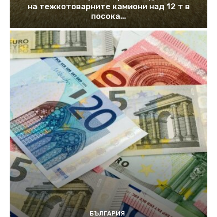
на тежкотоварните камиони над 12 т в
посока...
БЪЛГАРИЯ