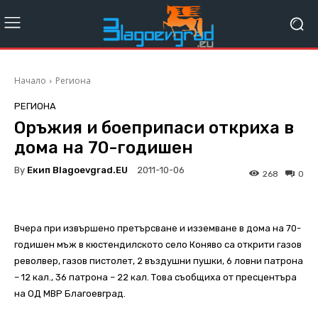
Начало
Региона
РЕГИОНА
Оръжия и боеприпаси откриха в
дома на 70-годишен
By
Екип Blagoevgrad.EU
2011-10-06
268
0
Вчера при извършено претърсване и изземване в дома на 70-
годишен мъж в кюстендилското село Коняво са открити газов
револвер, газов пистолет, 2 въздушни пушки, 6 ловни патрона
– 12 кал., 36 патрона – 22 кал. Това съобщиха от пресцентъра
на ОД МВР Благоевград.