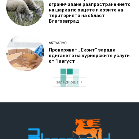
ограничаване разпространението
на шарка по овцете и козите на
територията на област
Благоевград
АКТУАЛНО
Проверяват „Еконт“ заради
вдигането на куриерските услуги
от 1 август
зареди още