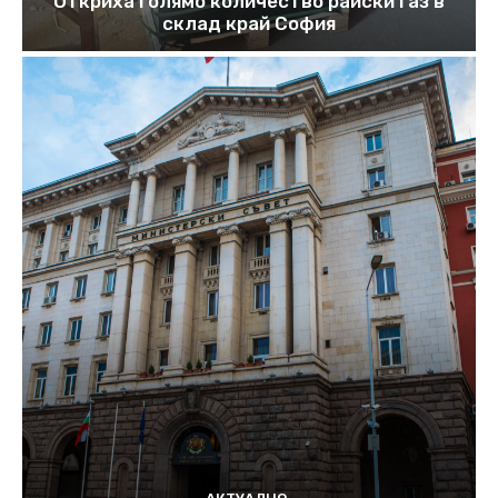
Откриха голямо количество райски газ в
склад край София