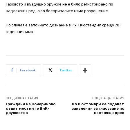
Газовото и въздушно оръжие не е било регистрирано по
надлежния ред, а за боеприпасите няма разрешение.
По случая е започнато дознание в РУП Кюстендил срещу 70-
годишния мъж.
Facebook
Twitter
ПРЕДИШНА СТАТИЯ
СЛЕДВАЩА СТАТИЯ
Граждани на Кочериново
До 8 октомври се подават
съдят местните ВиК-
заявления за гласуване по
дружества
настоящ адрес