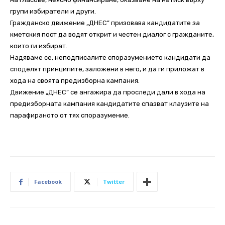
групи избиратели и други.
Гражданско движение „ДНЕС” призовава кандидатите за
кметския пост да водят открит и честен диалог с гражданите,
които ги избират.
Надяваме се, неподписалите споразумението кандидати да
споделят принципите, заложени в него, и да ги приложат в
хода на своята предизборна кампания.
Движение „ДНЕС” се ангажира да проследи дали в хода на
предизборната кампания кандидатите спазват клаузите на
парафираното от тях споразумение.
Facebook
Twitter