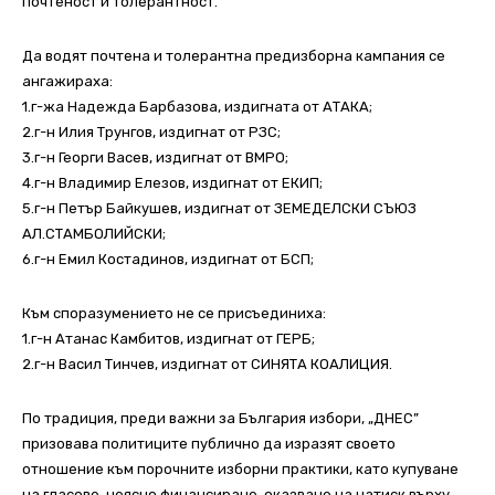
почтеност и толерантност.
Да водят почтена и толерантна предизборна кампания се
ангажираха:
1.г-жа Надежда Барбазова, издигната от АТАКА;
2.г-н Илия Трунгов, издигнат от РЗС;
3.г-н Георги Васев, издигнат от ВМРО;
4.г-н Владимир Елезов, издигнат от ЕКИП;
5.г-н Петър Байкушев, издигнат от ЗЕМЕДЕЛСКИ СЪЮЗ
АЛ.СТАМБОЛИЙСКИ;
6.г-н Емил Костадинов, издигнат от БСП;
Към споразумението не се присъединиха:
1.г-н Атанас Камбитов, издигнат от ГЕРБ;
2.г-н Васил Тинчев, издигнат от СИНЯТА КОАЛИЦИЯ.
По традиция, преди важни за България избори, „ДНЕС”
призовава политиците публично да изразят своето
отношение към порочните изборни практики, като купуване
на гласове, неясно финансиране, оказване на натиск върху