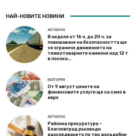
НАЙ-НОВИТЕ НОВИНИ
АКТУАЛНО
В неделя от 16 ч. до 20 ч. за
повишаване на безопасността ще
се ограничи движението на
тежкотоварните камиони над 12 т
в посока...
БЪЛГАРИЯ
От 9 август цените на
финансовите услуги ще са само в
евро
АКТУАЛНО
Районна прокуратура –
Благоевград ръководи
разследването по три досъдебни