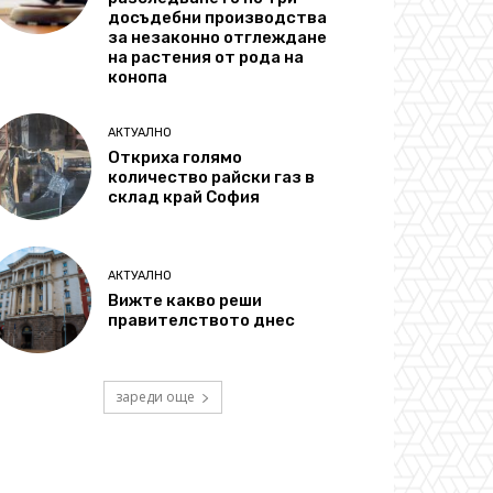
досъдебни производства
за незаконно отглеждане
на растения от рода на
конопа
АКТУАЛНО
Откриха голямо
количество райски газ в
склад край София
АКТУАЛНО
Вижте какво реши
правителството днес
зареди още