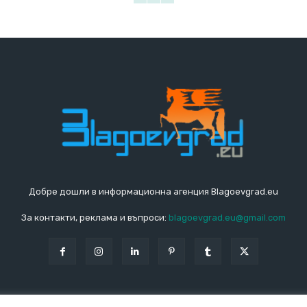
Добре дошли в информационна агенция Blagoevgrad.eu
За контакти, реклама и въпроси:
blagoevgrad.eu@gmail.com