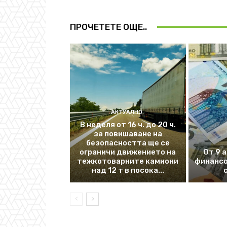
ПРОЧЕТЕТЕ ОЩЕ..
АКТУАЛНО
В неделя от 16 ч. до 20 ч.
за повишаване на
безопасността ще се
ограничи движението на
От 9 
тежкотоварните камиони
финансо
над 12 т в посока...