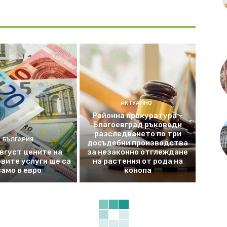
АКТУАЛНО
Районна прокуратура –
Благоевград ръководи
разследването по три
БЪЛГАРИЯ
досъдебни производства
август цените на
за незаконно отглеждане
вите услуги ще са
на растения от рода на
само в евро
конопа