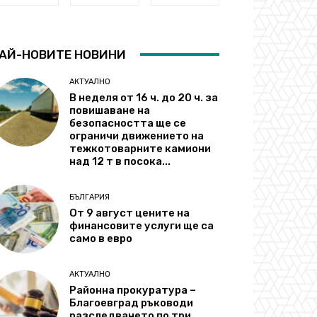
АЙ-НОВИТЕ НОВИНИ
АКТУАЛНО
В неделя от 16 ч. до 20 ч. за
повишаване на
безопасността ще се
ограничи движението на
тежкотоварните камиони
над 12 т в посока...
БЪЛГАРИЯ
От 9 август цените на
финансовите услуги ще са
само в евро
АКТУАЛНО
Районна прокуратура –
Благоевград ръководи
разследването по три