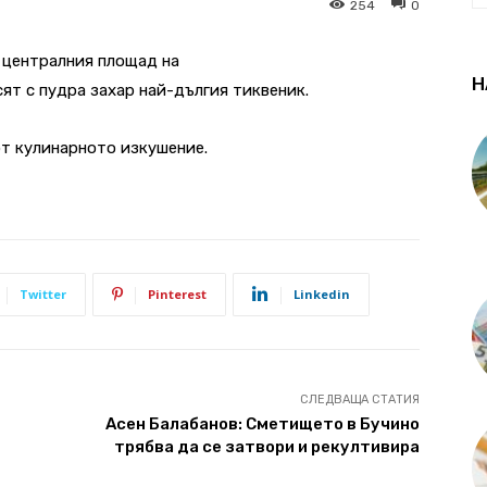
254
0
на централния площад на
Н
сят с пудра захар най-дългия тиквеник.
от кулинарното изкушение.
Twitter
Pinterest
Linkedin
СЛЕДВАЩА СТАТИЯ
Асен Балабанов: Сметището в Бучино
трябва да се затвори и рекултивира