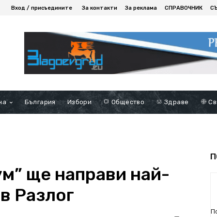
Вход / присъедините
За контакти
За реклама
СПРАВОЧНИК
С
на
България
Избори
Общество
Здраве
Св
П
м” ще направи най-
в Разлог
П