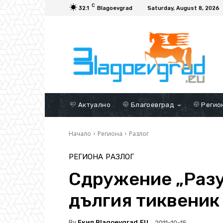
C
32.1
Blagoevgrad
Saturday, August 8, 2026
Актуално
Благоевград
Регио
Начало
Региона
Разлог
РЕГИОНА
РАЗЛОГ
Сдружение „Разу
дългия тиквеник 
By
Екип Blagoevgrad.EU
2011-10-15