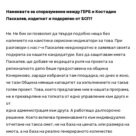
Намеквате за споразумение между ГЕРБ и Костадин
Паскалев, издигнат и подкрепен от БСП?
Не. Не бих си позволил да твърдя подобно нещо без
наличието на наистина сериозни индикатори за това. При
разговори с нас г-н Паскалев нееднократно е заявявал своята
подкрепа за нашите кандидатури. Без да защитавам кмета
Паскалев, ще добавя че водещата роля на проекта за
регионалното депо беше предоставена на община
Кочериново, заради избраната там площадка, но днес е ясно,
че тази Община нямаше капацитет за изпълнението на такъв
голям проект. Това, което предлагаме ние в нашата програма,
не е прехвърляне на топката от едно управление към друго и
от
една администрация към друга. А работещо дългосрочно
решение. Което включва преминаването към индивидуално
отчитане на такса смет, не на база на цената, или размера на
имота, а на база на реално генерираното количество