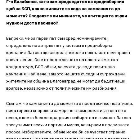
Г-н Балабанов, като зам.председател на предизборния
щаб на БСП, какво мислите за хода на кампанията до
момента? Споделяте ли мнението, че агитацията върви
мудно и доста пасивно?
Въпреки, че за първи път съм сред номинираните,
определено не за пръв път участвам в предизборна
кампания. Затова ще споделя няколко неща, които ми правят
впечатление. Още с представянето на нашата кметска
кандидатура, БСП обяви, че смята да води позитивна
кампания. Най-вече, защото нашите съседи и съграждани-
жителите на община Благоевград не могат да бъдат наши
врагове, независимо от политическите им разбирания.
Смятам, че кампанията до момента е преди всичко позитивна,
няма горещи спорове и замеряне с компромати, а това не е
нещо, с което благоевградският избирател е свикнал. Затова
заслуги имат всички партии и мисля, че вървим в правилната
посока. Избирателите, обаче може би се чувстват странно