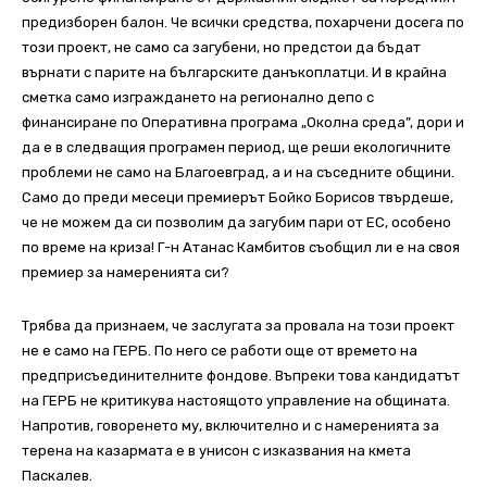
предизборен балон. Че всички средства, похарчени досега по
този проект, не само са загубени, но предстои да бъдат
върнати с парите на българските данъкоплатци. И в крайна
сметка само изграждането на регионално депо с
финансиране по Оперативна програма „Околна среда”, дори и
да е в следващия програмен период, ще реши екологичните
проблеми не само на Благоевград, а и на съседните общини.
Само до преди месеци премиерът Бойко Борисов твърдеше,
че не можем да си позволим да загубим пари от ЕС, особено
по време на криза! Г-н Атанас Камбитов съобщил ли е на своя
премиер за намеренията си?
Трябва да признаем, че заслугата за провала на този проект
не е само на ГЕРБ. По него се работи още от времето на
предприсъединителните фондове. Въпреки това кандидатът
на ГЕРБ не критикува настоящото управление на общината.
Напротив, говоренето му, включително и с намеренията за
терена на казармата е в унисон с изказвания на кмета
Паскалев.