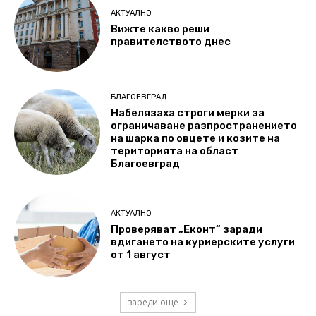
АКТУАЛНО
Вижте какво реши
правителството днес
БЛАГОЕВГРАД
Набелязаха строги мерки за
ограничаване разпространението
на шарка по овцете и козите на
територията на област
Благоевград
АКТУАЛНО
Проверяват „Еконт“ заради
вдигането на куриерските услуги
от 1 август
зареди още