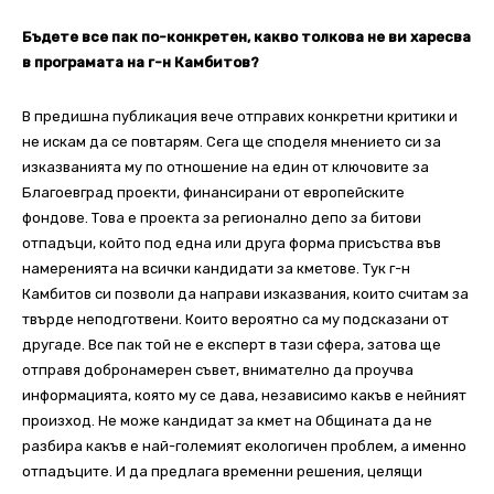
Бъдете все пак по-конкретен, какво толкова не ви харесва
в програмата на г-н Камбитов?
В предишна публикация вече отправих конкретни критики и
не искам да се повтарям. Сега ще споделя мнението си за
изказванията му по отношение на един от ключовите за
Благоевград проекти, финансирани от европейските
фондове. Това е проекта за регионално депо за битови
отпадъци, който под една или друга форма присъства във
намеренията на всички кандидати за кметове. Тук г-н
Камбитов си позволи да направи изказвания, които считам за
твърде неподготвени. Които вероятно са му подсказани от
другаде. Все пак той не е експерт в тази сфера, затова ще
отправя добронамерен съвет, внимателно да проучва
информацията, която му се дава, независимо какъв е нейният
произход. Не може кандидат за кмет на Общината да не
разбира какъв е най-големият екологичен проблем, а именно
отпадъците. И да предлага временни решения, целящи