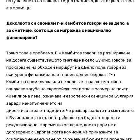
потушаването на пожара в една градинка, когато цялата гора
е в пламъци.
Доколкото си спомням г-н Камбитов говори не за депо, а
за сметище, което ще се
изгражда с национално
финансиране?
Точно това е проблема. Г-н Камбитов говори за разширяване
на досега съществуващото сметище в село Бучино. Говори за
прокарване на обходен маршрут на с.Бело поле, говори за
осигурено финансиране от националния бюджет. Г-н
Камбитов премълчава или не знае, че това автоматично
означава загуба на европейски средства в размер на почти
40 милиона лева, означава и европейски санкции за България
заради неизпълнението на
директивата за отпадъците. Че разширяването на сметището
в Бучино, което отдавна трябваше да бъде затворено и
рекултивирано, е временно решение, което дори не е
договорено с Европейската комисия. Че приказките за
осигурено финансиране от държавния бюджет са поредният