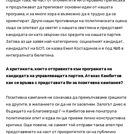
поради това, че част от опонентите ни откровено преписаха
и продължават да преписват основни идеи от нашата
програма, и за много хора е възможно да е трудно да се
ориентират. Други наши противници на политическата сцена
също се опитват да светят с нашата светлина и представят
кандидата си като свързан със средите на нашата партия.
Затова аз ще заявя най-категорично: социалният кандидат,
кандидатът на БСП, се казва Емил Костадинов и е под №8 в
интегралната бюлетина.
А критиките, които отправихте към програмата на
кандидата на управляващата партия, Атанас Камбитов
как се връзва с представата Ви за позитевна кампания?
Позитивна кампания не означава да премълчаваме грешките
на другите, в желанието си да не ги засегнем. Залогът днес е
бъдещето на Благоевград! Г-н Камбитов вече понатрупа
политически опит и едва ли ще приеме лично конструктивна
критика. Още повече, че самият той отправи такъв апел при
представянето на част от приоритетите си на публично