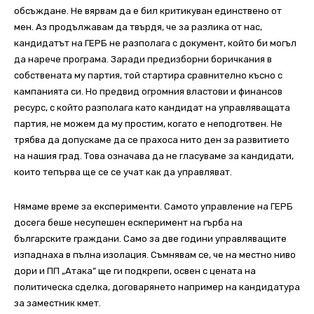
обсъждане. Не вярвам да е бил критикуван единствено от
мен. Аз продължавам да твърдя, че за разлика от нас,
кандидатът на ГЕРБ не разполага с документ, който би могъл
да нарече програма. Заради предизборни боричкания в
собствената му партия, той стартира сравнително късно с
кампанията си. Но предвид огромния властови и финансов
ресурс, с който разполага като кандидат на управляващата
партия, не можем да му простим, когато е неподготвен. Не
трябва да допускаме да се прахоса нито ден за развитието
на нашия град. Това означава да не гласуваме за кандидати,
които тепърва ще се се учат как да управляват.
Нямаме време за експерименти. Самото управление на ГЕРБ
досега беше несупешен ескперимент на гърба на
българските граждани. Само за две години управляващите
изпаднаха в пълна изолация. Съмнявам се, че на местно ниво
дори и ПП „Атака” ще ги подкрепи, освен с цената на
политическа сделка, договарянето например на кандидатура
за заместник кмет.