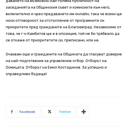
даването на възможно най-голяма публичност на
заседанията на Общинския съвет и комисиите към него,
включително и чрез предаването им онлайн, така че всеки ще
носи отговорност за отстъпление от програмните си
приоритети пред гражданите на Благоевград. Независимо от
това, че г-н Камбитов ще е в опозиция, той не би трябвало да
се откаже от приоритетите си, преписани, или не.
Очаквам още и гражданите на Общината да гласуват доверие
на най-подготвения за управление отбор. Отборът на
Осмицата. Отборът на Емил Костадинов. За успешно и
справедливо бъдеще!
Facebook
Twitter