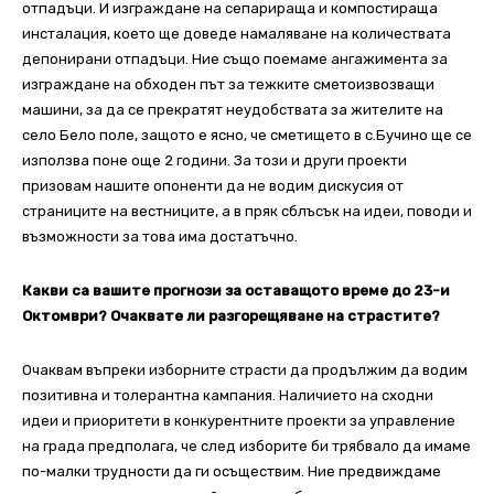
отпадъци. И изграждане на сепарираща и компостираща
инсталация, което ще доведе намаляване на количествата
депонирани отпадъци. Ние също поемаме ангажимента за
изграждане на обходен път за тежките сметоизвозващи
машини, за да се прекратят неудобствата за жителите на
село Бело поле, защото е ясно, че сметището в с.Бучино ще се
използва поне още 2 години. За този и други проекти
призовам нашите опоненти да не водим дискусия от
страниците на вестниците, а в пряк сблъсък на идеи, поводи и
възможности за това има достатъчно.
Какви са вашите прогнози за оставащото време до 23-и
Октомври? Очаквате ли разгорещяване на страстите?
Очаквам въпреки изборните страсти да продължим да водим
позитивна и толерантна кампания. Наличието на сходни
идеи и приоритети в конкурентните проекти за управление
на града предполага, че след изборите би трябвало да имаме
по-малки трудности да ги осъществим. Ние предвиждаме