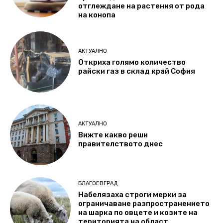
отглеждане на растения от рода
на конопа
АКТУАЛНО
Откриха голямо количество
райски газ в склад край София
АКТУАЛНО
Вижте какво реши
правителството днес
БЛАГОЕВГРАД
Набелязаха строги мерки за
ограничаване разпространението
на шарка по овцете и козите на
територията на област