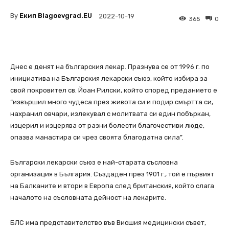
By
Екип Blagoevgrad.EU
2022-10-19
365
0
Днес е денят на българския лекар. Празнува се от 1996 г. по
инициатива на Българския лекарски съюз, който избира за
свой покровител св. Йоан Рилски, който според преданието е
“извършил много чудеса през живота си и подир смъртта си,
нахранил овчари, излекувал с молитвата си един побъркан,
изцерил и изцерява от разни болести благочестиви люде,
опазва манастира си чрез своята благодатна сила”.
Български лекарски съюз е най-старата съсловна
организация в България. Създаден през 1901 г., той е първият
на Балканите и втори в Европа след британския, който слага
началото на съсловната дейност на лекарите.
БЛС има представителство във Висшия медицински съвет,