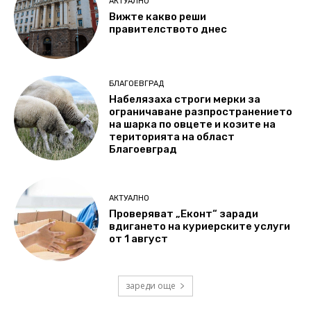
АКТУАЛНО
Вижте какво реши
правителството днес
БЛАГОЕВГРАД
Набелязаха строги мерки за
ограничаване разпространението
на шарка по овцете и козите на
територията на област
Благоевград
АКТУАЛНО
Проверяват „Еконт“ заради
вдигането на куриерските услуги
от 1 август
зареди още