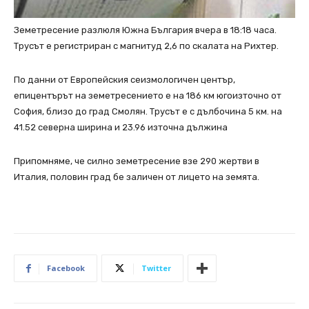
Земетресение разлюля Южна България вчера в 18:18 часа.
Трусът е регистриран с магнитуд 2,6 по скалата на Рихтер.
По данни от Европейския сеизмологичен център,
епицентърът на земетресението е на 186 км югоизточно от
София, близо до град Смолян. Трусът е с дълбочина 5 км. на
41.52 северна ширина и 23.96 източна дължина
Припомняме, че силно земетресение взе 290 жертви в
Италия, половин град бе заличен от лицето на земята.
Facebook
Twitter