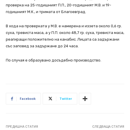
проверка на 25-годишният П.П., 20-годишният М.В. и 19-
годишният М.К., и тримата от Благоевград.
В хода на проверката у М.В. е намерена и иззета около 0,6 гр.
суха, тревиста маса, а у П.П. около 48,7 гр. суха, тревиста маса,
реагиращи положително на канабис. Лицата са задържани
със заповед за задържане до 24 часа.
По случая е образувано досъдебно производство.
Facebook
Twitter
ПРЕДИШНА СТАТИЯ
СЛЕДВАЩА СТАТИЯ