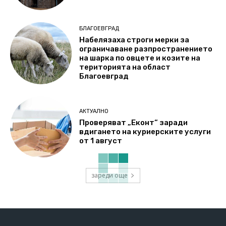
БЛАГОЕВГРАД
Набелязаха строги мерки за
ограничаване разпространението
на шарка по овцете и козите на
територията на област
Благоевград
АКТУАЛНО
Проверяват „Еконт“ заради
вдигането на куриерските услуги
от 1 август
зареди още