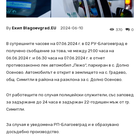
By
Екип Blagoevgrad.EU
2024-06-10
370
0
В сутрешните часове на 07.06.2024 г. в 02 РУ-Благоевград е
получено съобщение за това, че между 21:00 часа на
06.06.2024 г. и 06:30 часа на 07.06.2024 г. е отнет
противозаконно лек автомобил „Пежо“, паркиран в с. Долно
Осеново. Автомобилът е открит в землището на с. Градево,
общ. Симитли в района на разклона за с. Долно Осеново.
От работещите по случая полицейски служители, със заповед
за задържане до 24 часа е задържан 22-годишен мъж от гр.
Симитли.
За случая е уведомена РП-Благоевград и е образувано
досъдебно производство.