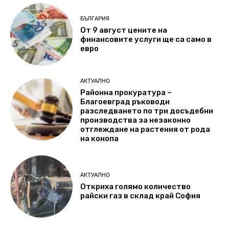
БЪЛГАРИЯ
От 9 август цените на
финансовите услуги ще са само в
евро
АКТУАЛНО
Районна прокуратура –
Благоевград ръководи
разследването по три досъдебни
производства за незаконно
отглеждане на растения от рода
на конопа
АКТУАЛНО
Откриха голямо количество
райски газ в склад край София