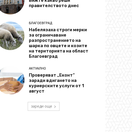
Вижте какво реши
правителството днес
БЛАГОЕВГРАД
Набелязаха строги мерки
за ограничаване
разпространението на
шарка по овцете и козите
на територията на област
Благоевград
АКТУАЛНО
Проверяват „Еконт“
заради вдигането на
куриерските услуги от 1
август
зареди още