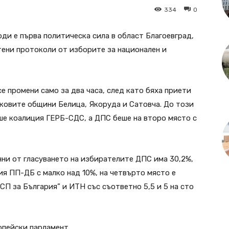
334
0
ди е първа политическа сила в област Благоевград,
ени протоколи от изборите за национален и
е промени само за два часа, след като бяха приети
ковите общини Белица, Якоруда и Сатовча. До този
ше коалиция ГЕРБ-СДС, а ДПС беше на второ място с
ни от гласуването на избирателите ДПС има 30,2%,
ция ПП-ДБ с малко над 10%, на четвърто място е
СП за България” и ИТН със съответно 5,5 и 5 на сто
опейски парламент.