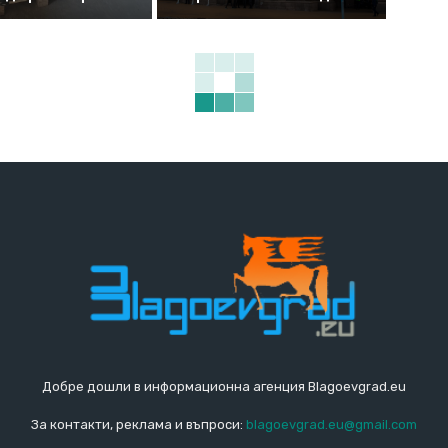
Добре дошли в информационна агенция Blagoevgrad.eu
За контакти, реклама и въпроси:
blagoevgrad.eu@gmail.com