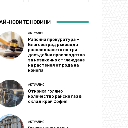
АЙ-НОВИТЕ НОВИНИ
АКТУАЛНО
Районна прокуратура –
Благоевград ръководи
разследването по три
досъдебни производства
за незаконно отглеждане
на растения от рода на
конопа
АКТУАЛНО
Откриха голямо
количество райски газ в
склад край София
АКТУАЛНО