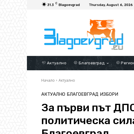
C
31.3
Blagoevgrad
Thursday, August 6, 2026
Актуално
Благоевград
Регио
Начало
Актуално
АКТУАЛНО
БЛАГОЕВГРАД
ИЗБОРИ
За първи път ДП
политическа сил
Благоевград