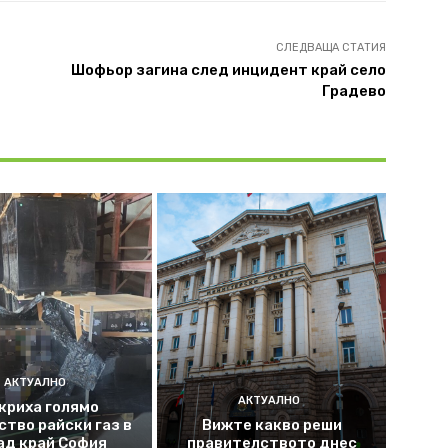
СЛЕДВАЩА СТАТИЯ
Шофьор загина след инцидент край село
Градево
АКТУАЛНО
АКТУАЛНО
криха голямо
ство райски газ в
Вижте какво реши
ад край София
правителството днес