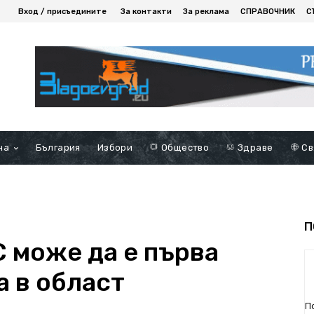
Вход / присъедините
За контакти
За реклама
СПРАВОЧНИК
С
на
България
Избори
Общество
Здраве
Св
П
С може да е първа
а в област
П