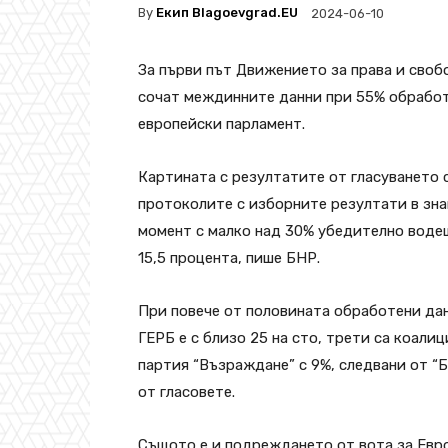
By
Екип Blagoevgrad.EU
2024-06-10
За първи път Движението за права и свобо
сочат междинните данни при 55% обработ
европейски парламент.
Картината с резултатите от гласуването с
протоколите с изборните резултати в зна
момент с малко над 30% убедително воде
15,5 процента, пише БНР.
При повече от половината обработени дан
ГЕРБ е с близо 25 на сто, трети са коали
партия “Възраждане” с 9%, следвани от “Б
от гласовете.
Същото е и подреждането от вота за Евр