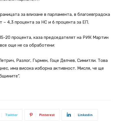
границата за влизане в парламента, в благоевградска
– 4,3 процента за НС и 6 процента за ЕП.
15-20 процента, каза председателят на РИК Мартин
все още не са обработени:
трич, Разлог, Гърмен, Гоце Делчев, Симитли. Това
днес, има висока изборна активност. Мисля, че ще
бщините”.
Twitter
Pinterest
Linkedin