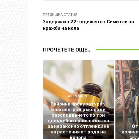
ПРЕДИШНА СТАТИЯ
Задържаха 22-годишен от Симитли за
кражба на кола
ПРОЧЕТЕТЕ ОЩЕ..
АКТУАЛНО
Районна прокуратура –
Благоевград ръководи
разследването по три
досъдебни производства
за незаконно отглеждане
От
на растения от рода на
количе
конопа
скл