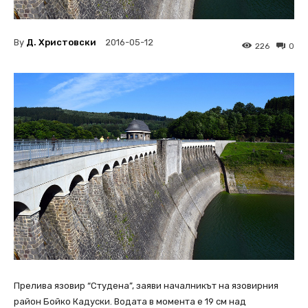
By
Д. Христовски
2016-05-12
226
0
Прелива язовир “Студена”, заяви началникът на язовирния
район Бойко Кадуски. Водата в момента е 19 см над