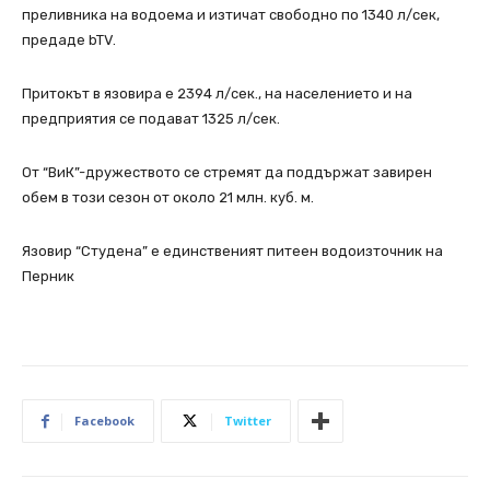
преливника на водоема и изтичат свободно по 1340 л/сек,
предаде bTV.
Притокът в язовира е 2394 л/сек., на населението и на
предприятия се подават 1325 л/сек.
От “ВиК”-дружеството се стремят да поддържат завирен
обем в този сезон от около 21 млн. куб. м.
Язовир “Студена” е единственият питеен водоизточник на
Перник
Facebook
Twitter