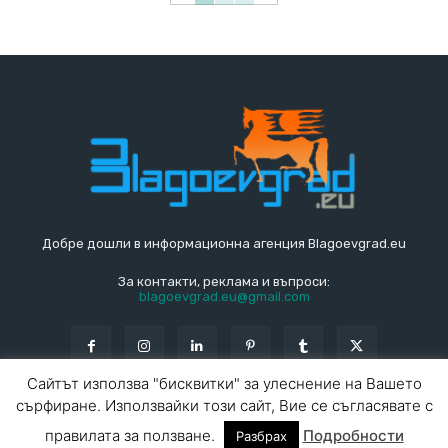
Добре дошли в информационна агенция Blagoevgrad.eu
За контакти, реклама и въпроси:
blagoevgrad.eu@gmail.com
Сайтът използва "бисквитки" за улеснение на Вашето
сърфиране. Използвайки този сайт, Вие се съгласявате с
© Blagoevgrad.EU 2010 - 2026
Общи условия
|
правилата за ползване.
Подробности
Разбрах