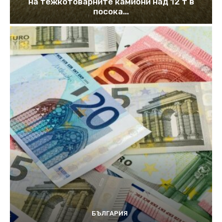
на тежкотоварните камиони над 12 т в
посока...
БЪЛГАРИЯ