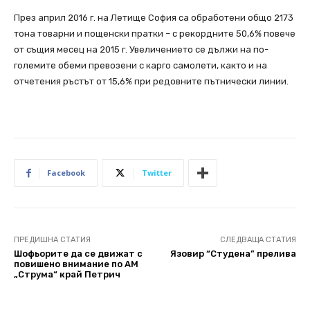
През април 2016 г. на Летище София са обработени общо 2173
тона товарни и пощенски пратки – с рекордните 50,6% повече
от същия месец на 2015 г. Увеличението се дължи на по-
големите обеми превозени с карго самолети, както и на
отчетения ръстът от 15,6% при редовните пътнически линии.
Facebook
Twitter
ПРЕДИШНА СТАТИЯ
СЛЕДВАЩА СТАТИЯ
Шофьорите да се движат с
Язовир “Студена” прелива
повишено внимание по АМ
„Струма“ край Петрич