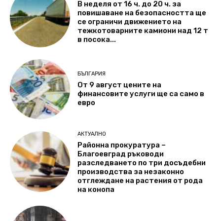
В неделя от 16 ч. до 20 ч. за
повишаване на безопасността ще
се ограничи движението на
тежкотоварните камиони над 12 т
в посока...
БЪЛГАРИЯ
От 9 август цените на
финансовите услуги ще са само в
евро
АКТУАЛНО
Районна прокуратура –
Благоевград ръководи
разследването по три досъдебни
производства за незаконно
отглеждане на растения от рода
на конопа