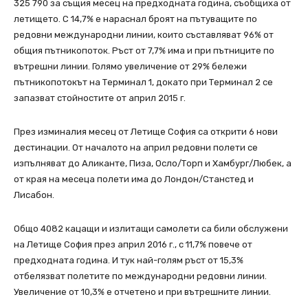
325 790 за същия месец на предходната година, съобщиха от
летището. С 14,7% е нараснал броят на пътуващите по
редовни международни линии, които съставляват 96% от
общия пътникопоток. Ръст от 7,7% има и при пътниците по
вътрешни линии. Голямо увеличение от 29% бележи
пътникопотокът на Терминал 1, докато при Терминал 2 се
запазват стойностите от април 2015 г.
През изминалия месец от Летище София са открити 6 нови
дестинации. От началото на април редовни полети се
изпълняват до Аликанте, Пиза, Осло/Торп и Хамбург/Любек, а
от края на месеца полети има до Лондон/Станстед и
Лисабон.
Общо 4082 кацащи и излитащи самолети са били обслужени
на Летище София през април 2016 г., с 11,7% повече от
предходната година. И тук най-голям ръст от 15,3%
отбелязват полетите по международни редовни линии.
Увеличение от 10,3% е отчетено и при вътрешните линии.