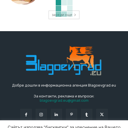
зареди още
Добре дошли в информационна агенция Blagoevgrad.eu
За контакти, реклама и въпроси:
blagoevgrad.eu@gmail.com
Сайтът използва "бисквитки" за улеснение на Вашето