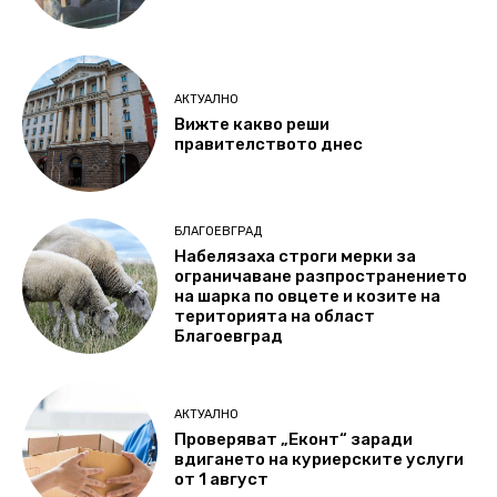
АКТУАЛНО
Вижте какво реши
правителството днес
БЛАГОЕВГРАД
Набелязаха строги мерки за
ограничаване разпространението
на шарка по овцете и козите на
територията на област
Благоевград
АКТУАЛНО
Проверяват „Еконт“ заради
вдигането на куриерските услуги
от 1 август