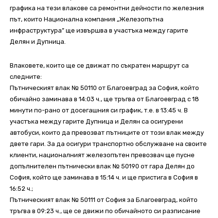
графика на тези влакове са ремонтни дейности по железния
път, които Национална компания „Железопътна
инфраструктура” ще извършва в участъка между гарите
Делян и Дупница.
Влаковете, които ще се движат по съкратен маршрут са
следните:
Пътническият влак № 50110 от Благоевград за София, който
обичайно заминава в 14:03 ч., ще тръгва от Благоевград с 18
минути по-рано от досегашния си график, т.е. в 13:45 ч. В
участъка между гарите Дупница и Делян са осигурени
автобуси, които да превозват пътниците от този влак между
двете гари. За да осигури транспортно обслужване на своите
клиенти, националният железопътен превозвач ще пусне
допълнителен пътнически влак № 50190 от гара Делян до
София, който ще заминава в 15:14 ч. и ще пристига в София в
16:52 ч.;
Пътническият влак № 50111 от София за Благоевград, който
тръгва в 09:23 ч., ще се движи по обичайното си разписание