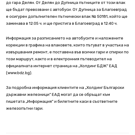
до гара Делян. От Делян до Дупница пътниците от този влак
ще бъдат превозвани с автобуси. От Дупница за Благоевград
е осигурен допълнителен пътнически влак № 50181, който ще
заминава в 12:05 ч. и ще пристига в Благоевград в 12:40 ч.
Информация за разписанието на автобусите и наложените
корекции в графика на влаковете, които пътуват в участъка на
извършвания ремонт, е поставена във всички гари и спирки по
този маршрут, както и в електронния пътеводител на
официалната интернет страница на „Холдинг БДЖ” ЕАД
(www.bdz.bg).
За подробна информация клиентите на „Холдинг Български
държавни железници” ЕАД могат да се обръщат към
гишетата „Информация” и билетните каси в съответните
железопътни гари.