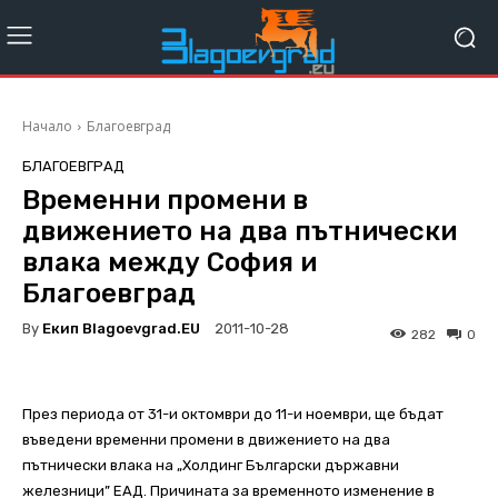
Начало
Благоевград
БЛАГОЕВГРАД
Временни промени в
движението на два пътнически
влака между София и
Благоевград
By
Екип Blagoevgrad.EU
2011-10-28
282
0
През периода от 31-и октомври до 11-и ноември, ще бъдат
въведени временни промени в движението на два
пътнически влака на „Холдинг Български държавни
железници” ЕАД. Причината за временното изменение в