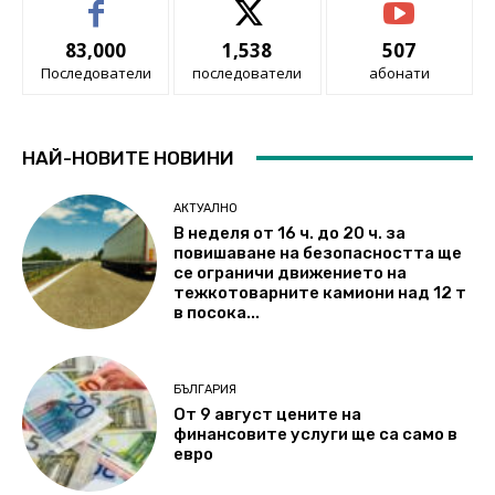
83,000
1,538
507
Последователи
последователи
абонати
НАЙ-НОВИТЕ НОВИНИ
АКТУАЛНО
В неделя от 16 ч. до 20 ч. за
повишаване на безопасността ще
се ограничи движението на
тежкотоварните камиони над 12 т
в посока...
БЪЛГАРИЯ
От 9 август цените на
финансовите услуги ще са само в
евро