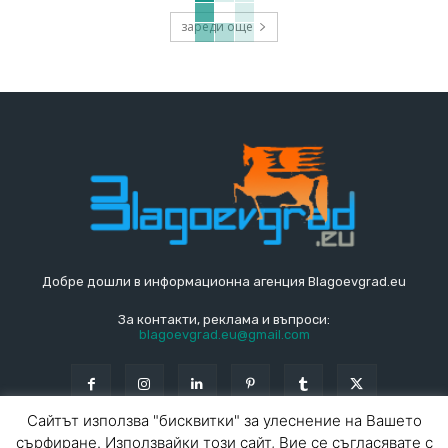
зареди още
Добре дошли в информационна агенция Blagoevgrad.eu
За контакти, реклама и въпроси:
blagoevgrad.eu@gmail.com
Сайтът използва "бисквитки" за улеснение на Вашето
сърфиране. Използвайки този сайт, Вие се съгласявате с