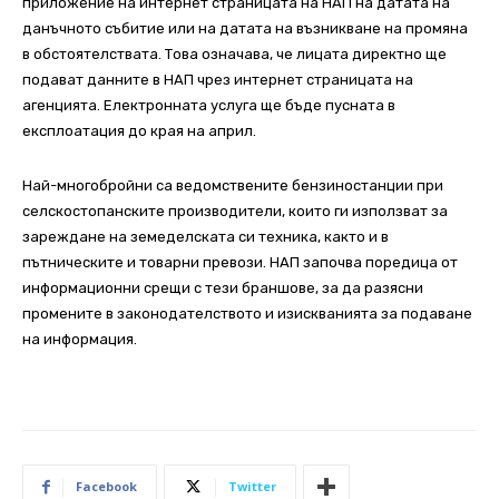
приложение на интернет страницата на НАП на датата на
данъчното събитие или на датата на възникване на промяна
в обстоятелствата. Това означава, че лицата директно ще
подават данните в НАП чрез интернет страницата на
агенцията. Електронната услуга ще бъде пусната в
експлоатация до края на април.
Най-многобройни са ведомствените бензиностанции при
селскостопанските производители, които ги използват за
зареждане на земеделската си техника, както и в
пътническите и товарни превози. НАП започва поредица от
информационни срещи с тези браншове, за да разясни
промените в законодателството и изискванията за подаване
на информация.
Facebook
Twitter