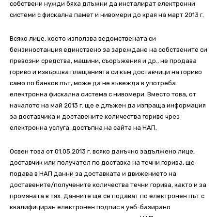
собствени нужди бяха длъжни да инсталират електронни
системи с фискална памет и нивомери до края на март 2013 г.
Всяко лице, което използва ведомствената си
бензиностанция единствено за зареждане на собствените си
превозни средства, машини, съоръжения и др., не продава
гориво и извършва плащанията си към доставчици на гориво
само по банков път, може да не въвежда в употреба
електронна фискална система с нивомери. Вместо това, от
началото на май 2013 г. ще е длъжен да изпраща информация
за доставчика и доставените количества гориво чрез
електронна услуга, достъпна на сайта на НАП.
Освен това от 01.05.2013 г. всяко данъчно задължено лице,
доставчик или получател по доставка на течни горива, ще
подава в НАП данни за доставката и движението на
доставените/получените количества течни горива, както и за
промяната в тях. Данните ще се подават по електронен път с
квалифициран електронен подпис в уеб-базирано