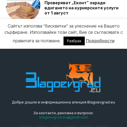
Добре дошли в информационна агенция Blagoevgrad.eu
За контакти, реклама и въпроси:
blagoevgrad.eu@gmail.com