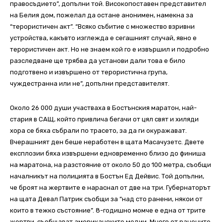
правосъдието”, допълни той. Високопоставен представител
на Белия дом, пожелал да остане анонимен, намекна за
“терористичен акт”. “Всяко събитие с множество взривни
устройства, какъвто изглежда е сегашният случай, явно е
терористичен акт. Но не знаем кой го е извършил и подробно
разследване ще трябва да установи дали това е било
подготвено и извършено от терористична група,
чуждестранна или не”, допълни представителят.
Около 26 000 души участваха в Бостънския маратон, най-
стария в САЩ, който привлича бегачи от цял свят и хиляди
хора се бяха събрали по трасето, за да ги окуражават.
Вчерашният ден беше неработен в щата Масачузетс. Двете
експлозии бяха извършени едновременно близо до финиша
на маратона, на разстояние от около 50 до 100 метра, съобщи
началникът на полицията в Бостън Ед Дейвис. Той допълни,
че броят на жертвите е нараснал от две на три. Губернаторът
на щата Девал Патрик съобщи за “над сто ранени, някои от
които в тежко състояние”. 8-годишно момче е една от трите
жертви, съобщават американските медии. Много от ранените