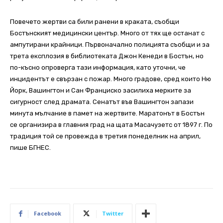
Повечето жертви са били ранени в краката, съобщи
Бостънският медицински център. Много от тях ще останат с
ампутирани крайници. Първоначално полицията съобщи и за
трета експлозия в библиотеката Джон Кенеди в Бостън, но
по-късно опроверга тази информация, като уточни, че
инцидентът е свързан с пожар. Много градове, сред които Ню
Йорк, Вашингтон и Сан Франциско засилиха мерките за
сигурност след драмата. Сенатът във Вашингтон запази
минута мълчание в памет на жертвите. Маратонът в Бостън
се организира в главния град на щата Масачузетс от 1897 г. По
традиция той се провежда в третия понеделник на април,
пише БГНЕС.
Facebook
Twitter