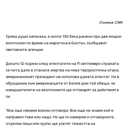
Снимка: CNN
Трима души загинаха, а около 130 бяха ранени при две мощни
експлозии по време на маратона в Бостън, съобщават
световните агенции.
Докато 12 години след атентатите на 11 септември страната
се пита дали е станала жертва на нова терористична атака,
американският президент не използва думата атентат. Но в
обръщение към американците от Белия дом той обеща, че
извършителите на експлозиите ще отговарят за действията
си.
“Все още нямаме всички отговори. Все още не знаем кой е
направил това или защо. Но ще ги намерим и отговорните,
отделни лица или групи, ще усетят тежестта на