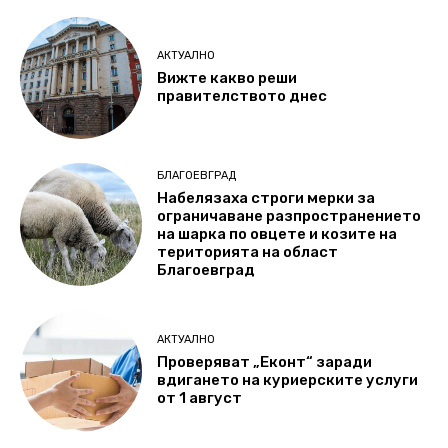
АКТУАЛНО
Вижте какво реши
правителството днес
БЛАГОЕВГРАД
Набелязаха строги мерки за
ограничаване разпространението
на шарка по овцете и козите на
територията на област
Благоевград
АКТУАЛНО
Проверяват „Еконт“ заради
вдигането на куриерските услуги
от 1 август