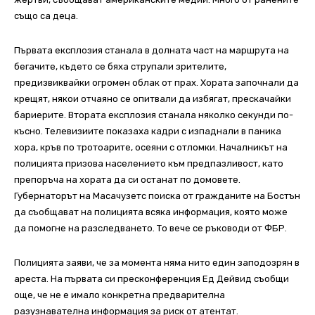
също са деца.
Първата експлозия станала в долната част на маршрута на
бегачите, където се бяха струпали зрителите,
предизвиквайки огромен облак от прах. Хората започнали да
крещят, някои отчаяно се опитвали да избягат, прескачайки
бариерите. Втората експлозия станала няколко секунди по-
късно. Телевизиите показаха кадри с изпаднали в паника
хора, кръв по тротоарите, осеяни с отломки. Началникът на
полицията призова населението към предпазливост, като
препоръча на хората да си останат по домовете.
Губернаторът на Масачузетс поиска от гражданите на Бостън
да съобщават на полицията всяка информация, която може
да помогне на разследването. То вече се ръководи от ФБР.
Полицията заяви, че за момента няма нито един заподозрян в
ареста. На първата си пресконференция Ед Дейвид съобщи
още, че не е имало конкретна предварителна
разузнавателна информация за риск от атентат.