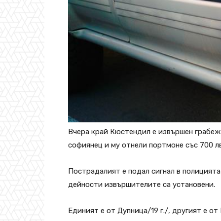
Вчера край Кюстендил е извършен грабеж
софиянец и му отнели портмоне със 700 лв
Пострадалият е подал сигнал в полицията
дейности извършителите са установени.
Единият е от Дупница/19 г./, другият е от