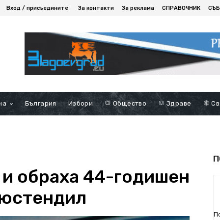
Вход / присъедините
За контакти
За реклама
СПРАВОЧНИК
СЪБ
на
България
Избори
Общество
Здраве
Св
П
 и обраха 44-годишен
Кюстендил
П