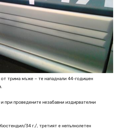
 от трима мъже – те нападнали 44-годишен
.
 и при проведените незабавни издирвателни
 Кюстендил/34 г./, третият е непълнолетен