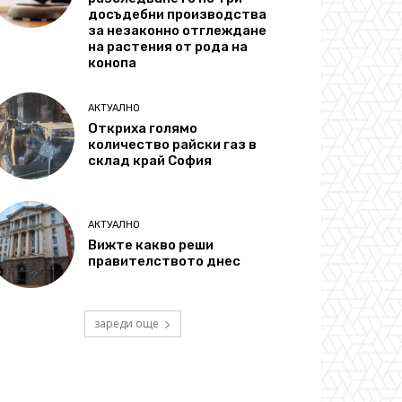
досъдебни производства
за незаконно отглеждане
на растения от рода на
конопа
АКТУАЛНО
Откриха голямо
количество райски газ в
склад край София
АКТУАЛНО
Вижте какво реши
правителството днес
зареди още