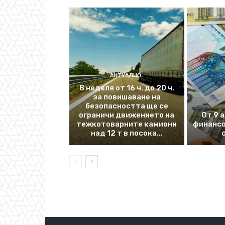
АКТУАЛНО
В неделя от 16 ч. до 20 ч.
за повишаване на
безопасността ще се
ограничи движението на
От 9 
тежкотоварните камиони
финансо
над 12 т в посока...