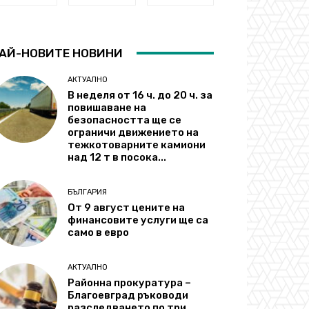
АЙ-НОВИТЕ НОВИНИ
АКТУАЛНО
В неделя от 16 ч. до 20 ч. за
повишаване на
безопасността ще се
ограничи движението на
тежкотоварните камиони
над 12 т в посока...
БЪЛГАРИЯ
От 9 август цените на
финансовите услуги ще са
само в евро
АКТУАЛНО
Районна прокуратура –
Благоевград ръководи
разследването по три