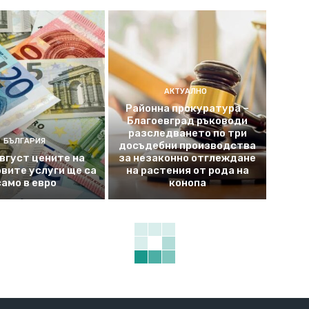
АКТУАЛНО
Районна прокуратура –
Благоевград ръководи
разследването по три
БЪЛГАРИЯ
досъдебни производства
август цените на
за незаконно отглеждане
вите услуги ще са
на растения от рода на
само в евро
конопа