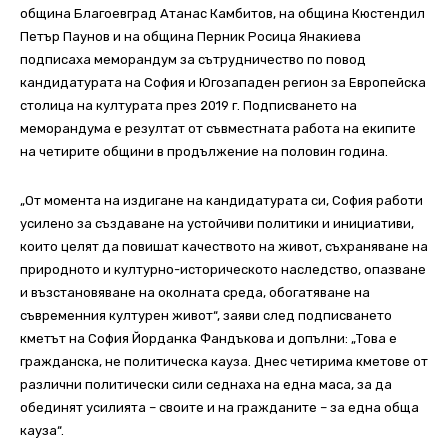
община Благоевград Атанас Камбитов, на община Кюстендил
Петър Паунов и на община Перник Росица Янакиева
подписаха меморандум за сътрудничество по повод
кандидатурата на София и Югозападен регион за Европейска
столица на културата през 2019 г. Подписването на
меморандума е резултат от съвместната работа на екипите
на четирите общини в продължение на половин година.
„От момента на издигане на кандидатурата си, София работи
усилено за създаване на устойчиви политики и инициативи,
които целят да повишат качеството на живот, съхраняване на
природното и културно-историческото наследство, опазване
и възстановяване на околната среда, обогатяване на
съвременния културен живот“, заяви след подписването
кметът на София Йорданка Фандъкова и допълни: „Това е
гражданска, не политическа кауза. Днес четирима кметове от
различни политически сили седнаха на една маса, за да
обединят усилията – своите и на гражданите – за една обща
кауза“.