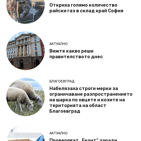
Откриха голямо количество
райски газ в склад край София
АКТУАЛНО
Вижте какво реши
правителството днес
БЛАГОЕВГРАД
Набелязаха строги мерки за
ограничаване разпространението
на шарка по овцете и козите на
територията на област
Благоевград
АКТУАЛНО
Проверяват „Еконт“ заради