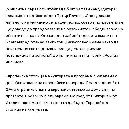
„2 милиона сърза от Югозапада бият за тази кандидатура“,
каза кметът на Кюстендил Петър Паунов. „Днес даваме
началото на уникално сътрудничество, което в по-късен план
ще доведе до преодоляване на различията и обединяване на
общините в целия Югозападен район“, подчерта кметът на
Благоевград Атанас Камбитов. „Безусловно имаме какво да
покажем на света. Длъжни сме да демонстрираме
потенциала на региона“, допълни кметът на Перник Росица
Янакиева.
Европейска столица на културата е програма, създадена с
цел сближаване на европейските народи. Всяка година 2 от
27-те страни членки на Европейския съюз са домакини на
проявата. През 2019 г. едновременно град от България и от
Италия – ще имат възможността да бъдат Европейска
столица на културата.