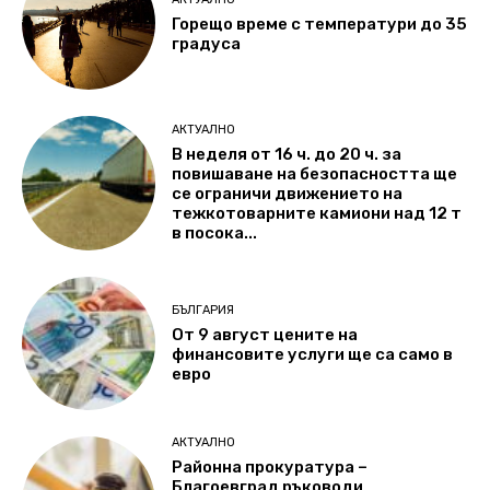
Горещо време с температури до 35
градуса
АКТУАЛНО
В неделя от 16 ч. до 20 ч. за
повишаване на безопасността ще
се ограничи движението на
тежкотоварните камиони над 12 т
в посока...
БЪЛГАРИЯ
От 9 август цените на
финансовите услуги ще са само в
евро
АКТУАЛНО
Районна прокуратура –
Благоевград ръководи