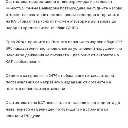
Статистика, предоставена от вицепремиера и вътрешен
министър Румяна Бъчварова потвърждава, че съдиите масово
отменят наказателни постановления, издадени от органите
на КАТ. Това става ясно от писмен отговор на Бъчварова до
народен представител, съобщи БГНЕС.
През 2014 г. органите на Пътната полиция са издали общо 209
390 наказателни постановления за установени нарушения по
Закона за движения на пътищата. Едва 6588 от актовете на
КАТ са обжалвани.
Съдиите са приели, че 2479 от обжалваните наказателни
постановления са неправилно издадени от органите на
пътната полиция и са отменени.
Статистиката на КАТ показва, че от началото на годината до
навечерието на Великден по пътищата на страната са
загинали 170 души.