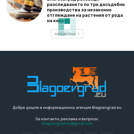
разследването по три досъдебни
производства за незаконно
отглеждане на растения от рода
на конопа
зареди още
Добре дошли в информационна агенция Blagoevgrad.eu
За контакти, реклама и въпроси:
blagoevgrad.eu@gmail.com