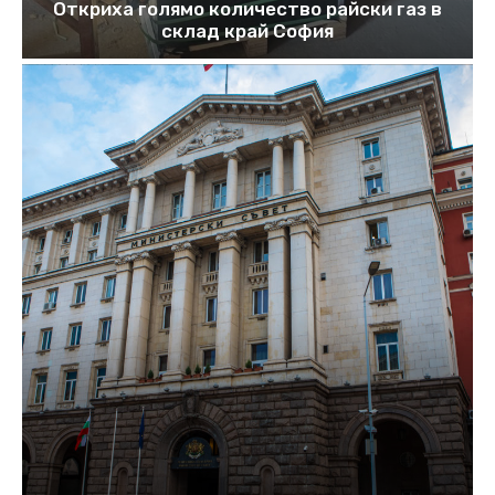
Откриха голямо количество райски газ в
склад край София