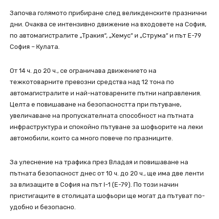
Започва голямото прибиране след великденските празнични
дни. Очаква се интензивно движение на входовете на София,
по автомагистралите „Тракия“, „Хемус“ и „Струма“ и път Е-79
София – Кулата.
От 14 ч. до 20 ч., се ограничава движението на
тежкотоварните превозни средства над 12 тона по
автомагистралите и най-натоваренитe пътни направления.
Целта е повишаване на безопасността при пътуване,
увеличаване на пропускателната способност на пътната
инфраструктура и спокойно пътуване за шофьорите на леки
автомобили, които са много повече по празниците.
За улеснение на трафика през Владая и повишаване на
пътната безопасност днес от 10 ч. до 20 ч., ще има две ленти
за влизащите в София на път I-1 (Е-79). По този начин
пристигащите в столицата шофьори ще могат да пътуват по-
удобно и безопасно.