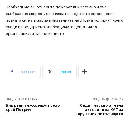
Необходимо е шофьорите да карат внимателно и със
съобразена скорост, да спазват въведените ограничения,
пътната сигнализация и указанията на „Пътна полиция“, която
следи и предприема необходимите действия за
организацията на движението.
Facebook
Twitter
ПРЕДИШНА СТАТИЯ
СЛЕДВАЩА СТАТИЯ
Бик рани тежко мъж в село
Съдът масово отменя
край Петрич
актовете на КАТ за
нарушения по пътищата