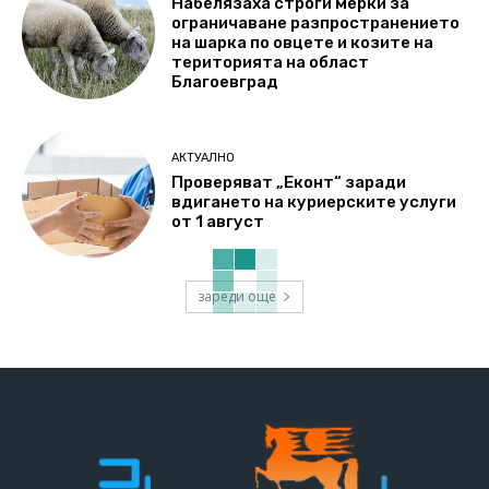
Набелязаха строги мерки за
ограничаване разпространението
на шарка по овцете и козите на
територията на област
Благоевград
АКТУАЛНО
Проверяват „Еконт“ заради
вдигането на куриерските услуги
от 1 август
зареди още