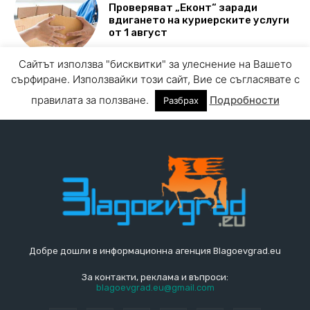
Добре дошли в информационна агенция Blagoevgrad.eu
За контакти, реклама и въпроси:
blagoevgrad.eu@gmail.com