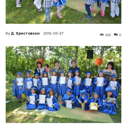
By
Д. Христовски
2016-05-27
622
0