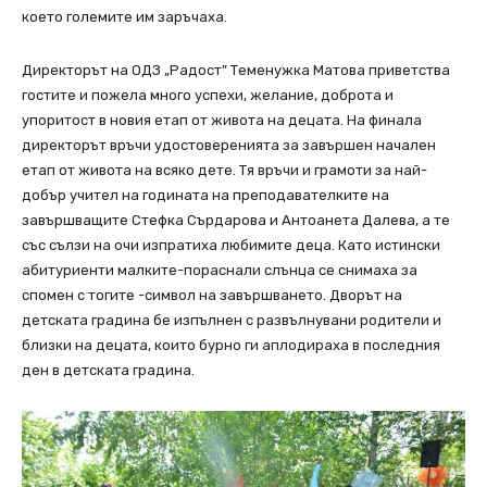
което големите им заръчаха.
Директорът на ОДЗ „Радост” Теменужка Матова приветства
гостите и пожела много успехи, желание, доброта и
упоритост в новия етап от живота на децата. На финала
директорът връчи удостоверенията за завършен начален
етап от живота на всяко дете. Тя връчи и грамоти за най-
добър учител на годината на преподавателките на
завършващите Стефка Сърдарова и Антоанета Далева, а те
със сълзи на очи изпратиха любимите деца. Като истински
абитуриенти малките-пораснали слънца се снимаха за
спомен с тогите -символ на завършването. Дворът на
детската градина бе изпълнен с развълнувани родители и
близки на децата, които бурно ги аплодираха в последния
ден в детската градина.