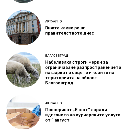
АКТУАЛНО
Вижте какво реши
правителството днес
БЛАГОЕВГРАД
Набелязаха строги мерки за
ограничаване разпространението
на шарка по овцете и козите на
територията на област
Благоевград
АКТУАЛНО
Проверяват „Еконт“ заради
вдигането на куриерските услуги
от 1 август