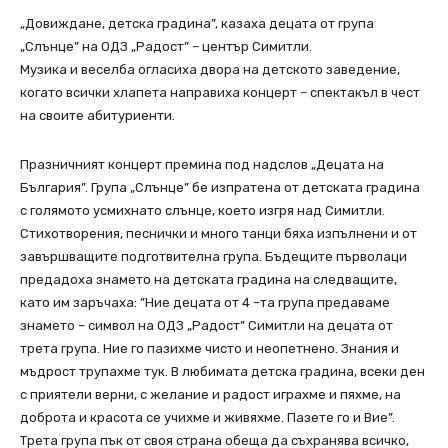
„Довиждане, детска градина”, казаха децата от група
„Слънце” на ОДЗ „Радост” – център Симитли.
Музика и веселба огласиха двора на детското заведение,
когато всички хлапета направиха концерт – спектакъл в чест
на своите абитуриенти.
Празничният концерт премина под надслов „Децата на
България”. Група „Слънце” бе изпратена от детската градина
с голямото усмихнато слънце, което изгря над Симитли.
Стихотворения, песнички и много танци бяха изпълнени и от
завършващите подготвителна група. Бъдещите първолаци
предадоха знамето на детската градина на следващите,
като им заръчаха: ”Ние децата от 4 –та група предаваме
знамето – символ на ОДЗ „Радост” Симитли на децата от
трета група. Ние го пазихме чисто и неопетнено. Знания и
мъдрост трупахме тук. В любимата детска градина, всеки ден
с приятели верни, с желание и радост играхме и пяхме, на
доброта и красота се учихме и живяхме. Пазете го и Вие”.
Трета група пък от своя страна обеща да съхранява всичко,