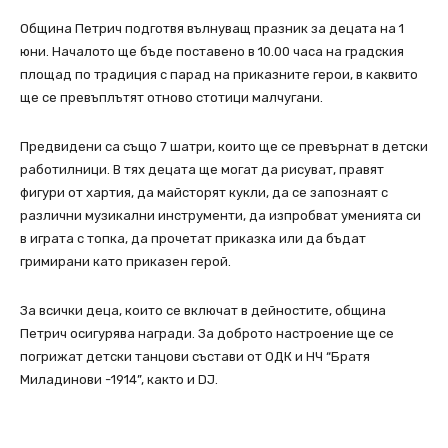
Община Петрич подготвя вълнуващ празник за децата на 1
юни. Началото ще бъде поставено в 10.00 часа на градския
площад по традиция с парад на приказните герои, в каквито
ще се превъплътят отново стотици малчугани.
Предвидени са също 7 шатри, които ще се превърнат в детски
работилници. В тях децата ще могат да рисуват, правят
фигури от хартия, да майсторят кукли, да се запознаят с
различни музикални инструменти, да изпробват уменията си
в играта с топка, да прочетат приказка или да бъдат
гримирани като приказен герой.
За всички деца, които се включат в дейностите, община
Петрич осигурява награди. За доброто настроение ще се
погрижат детски танцови състави от ОДК и НЧ “Братя
Миладинови -1914”, както и DJ.