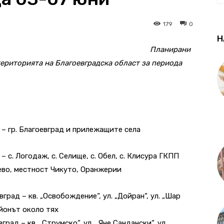
179
0
Н
Планирани
ериторията на Благоевградска област за периода
ч/ – гр. Благоевград и прилежащите села
 – с. Логодаж, с. Селище, с. Обел, с. Клисура ГКПП
чево, местност Чикуто, Оранжерии
оевград – кв. „Освобождение“, ул. „Дойран“, ул. „Шар
айонът около тях
евград – кв. „Струмско“, ул. „Яне Сандански“, ул.