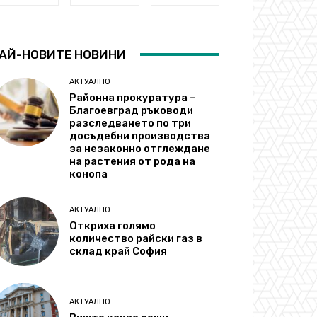
АЙ-НОВИТЕ НОВИНИ
АКТУАЛНО
Районна прокуратура –
Благоевград ръководи
разследването по три
досъдебни производства
за незаконно отглеждане
на растения от рода на
конопа
АКТУАЛНО
Откриха голямо
количество райски газ в
склад край София
АКТУАЛНО