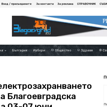
Вход / присъедините
За контакти
За реклама
СПРАВОЧНИК
СЪБ
на
България
Избори
Общество
Здраве
Св
П
електрозахранването
на Благоевградска
да 03-07 юни
П