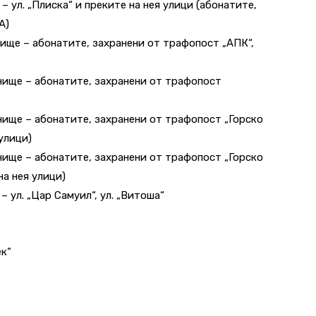
ко – ул. „Плиска“ и преките на нея улици (абонатите,
А)
ринище – абонатите, захранени от трафопост „АПК“,
бринище – абонатите, захранени от трафопост
бринище – абонатите, захранени от трафопост „Горско
 улици)
бринище – абонатите, захранени от трафопост „Горско
на нея улици)
о – ул. „Цар Самуил“, ул. „Витоша“
ек“