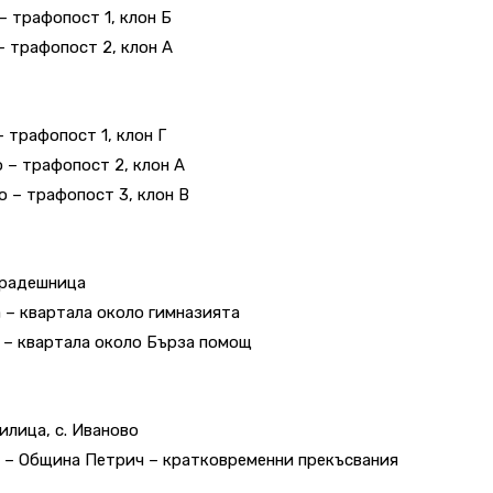
о – трафопост 1, клон Б
о – трафопост 2, клон А
 – трафопост 1, клон Г
во – трафопост 2, клон А
ово – трафопост 3, клон В
 Градешница
сна – квартала около гимназията
сна – квартала около Бърза помощ
жилица, с. Иваново
 ч/ – Община Петрич – кратковременни прекъсвания