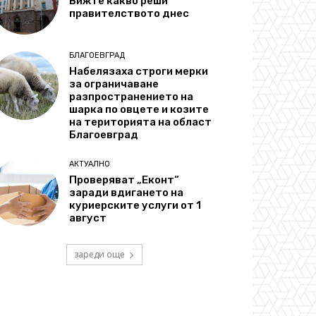
Вижте какво реши
правителството днес
БЛАГОЕВГРАД
Набелязаха строги мерки
за ограничаване
разпространението на
шарка по овцете и козите
на територията на област
Благоевград
АКТУАЛНО
Проверяват „Еконт“
заради вдигането на
куриерските услуги от 1
август
зареди още