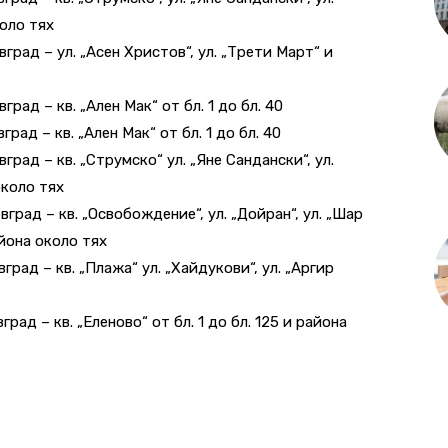
коло тях
оевград – ул. „Асен Христов“, ул. „Трети Март“ и
евград – кв. „Ален Мак“ от бл. 1 до бл. 40
вград – кв. „Ален Мак“ от бл. 1 до бл. 40
евград – кв. „Струмско“ ул. „Яне Сандански“, ул.
около тях
оевград – кв. „Освобождение“, ул. „Дойран“, ул. „Шар
айона около тях
евград – кв. „Плажа“ ул. „Хайдукови“, ул. „Аргир
евград – кв. „Еленово“ от бл. 1 до бл. 125 и района