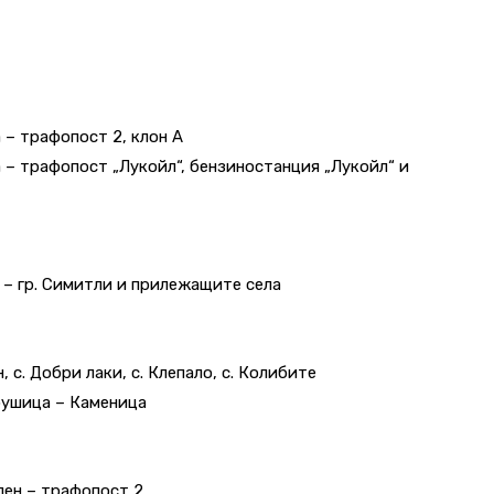
на – трафопост 2, клон А
вча – трафопост „Лукойл“, бензиностанция „Лукойл“ и
ч/ – гр. Симитли и прилежащите села
н, с. Добри лаки, с. Клепало, с. Колибите
 крушица – Каменица
ивлен – трафопост 2