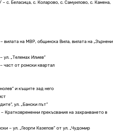
ч/ – с. Беласица, с. Коларово, с. Самуилово, с. Камена,
ел – вилата на МВР, общинска Вила, вилата на „Зърнени
г – ул. „Телемах Илиев“
ог – част от ромски квартал
Манолев“ и къщите зад него
ист
едите“, ул. „Бански път“
ч/ – Кратковременни прекъсвания на захранването в
ански – ул. „Георги Казепов“ от ул. „Чудомир