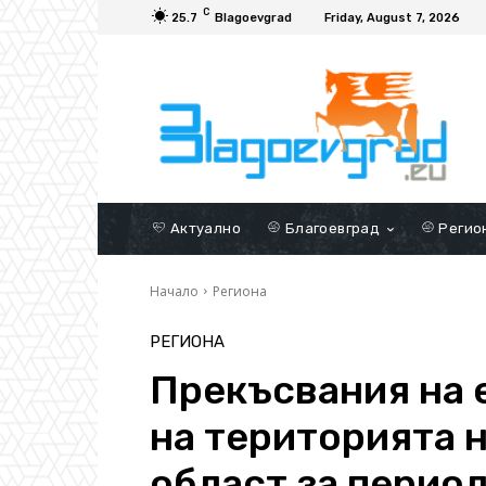
C
25.7
Blagoevgrad
Friday, August 7, 2026
Актуално
Благоевград
Регио
Начало
Региона
РЕГИОНА
Прекъсвания на 
на територията 
област за перио