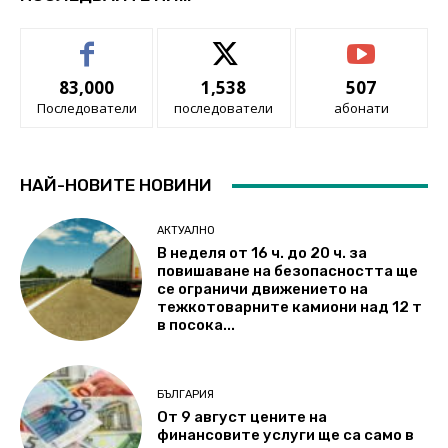
83,000
1,538
507
Последователи
последователи
абонати
НАЙ-НОВИТЕ НОВИНИ
АКТУАЛНО
В неделя от 16 ч. до 20 ч. за
повишаване на безопасността ще
се ограничи движението на
тежкотоварните камиони над 12 т
в посока...
БЪЛГАРИЯ
От 9 август цените на
финансовите услуги ще са само в