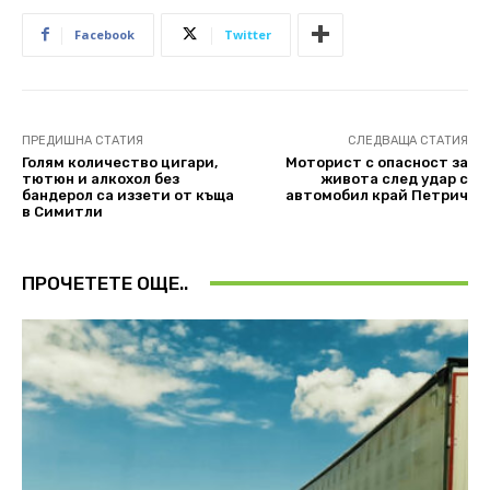
Facebook
Twitter
ПРЕДИШНА СТАТИЯ
СЛЕДВАЩА СТАТИЯ
Голям количество цигари,
Mоторист с опасност за
тютюн и алкохол без
живота след удар с
бандерол са иззети от къща
автомобил край Петрич
в Симитли
ПРОЧЕТЕТЕ ОЩЕ..