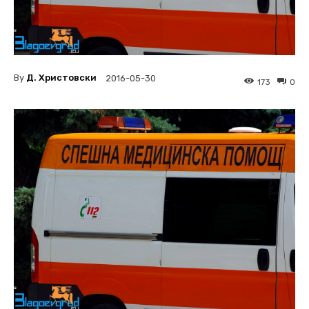
By
Д. Христовски
2016-05-30
173
0