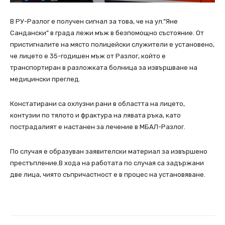
В РУ-Разлог е получен сигнал за това, че на ул.”Яне
Сандански” в града лежи мъж в безпомощно състояние. От
пристигналите на място полицейски служители е установено,
че лицето е 35-годишен мъж от Разлог, който е
транспортиран в разложката болница за извършване на
медицински преглед.
Констатирани са охлузни рани в областта на лицето,
контузии по тялото и фрактура на лявата ръка, като
пострадалият е настанен за лечение в МБАЛ-Разлог.
По случая е образуван заявителски материал за извършено
престъпление.В хода на работата по случая са задържани
две лица, чиято съпричастност е в процес на установяване.