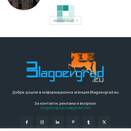
зареди още
Добре дошли в информационна агенция Blagoevgrad.eu
За контакти, реклама и въпроси:
blagoevgrad.eu@gmail.com