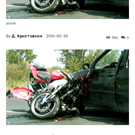
архив
By
Д. Христовски
2016-05-30
185
0