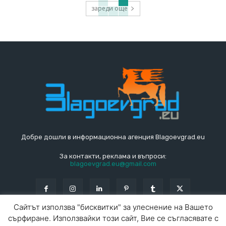
зареди още
Добре дошли в информационна агенция Blagoevgrad.eu
За контакти, реклама и въпроси:
blagoevgrad.eu@gmail.com
Сайтът използва "бисквитки" за улеснение на Вашето
сърфиране. Използвайки този сайт, Вие се съгласявате с