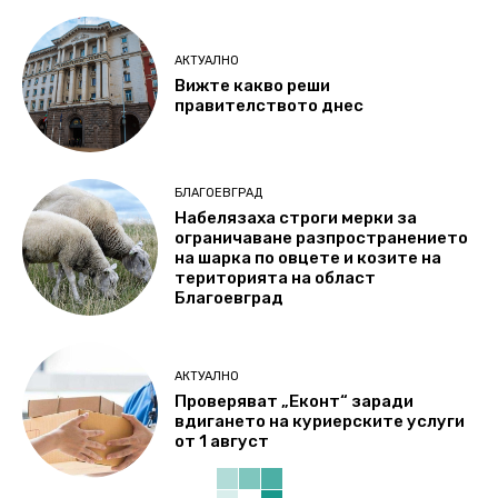
АКТУАЛНО
Вижте какво реши
правителството днес
БЛАГОЕВГРАД
Набелязаха строги мерки за
ограничаване разпространението
на шарка по овцете и козите на
територията на област
Благоевград
АКТУАЛНО
Проверяват „Еконт“ заради
вдигането на куриерските услуги
от 1 август