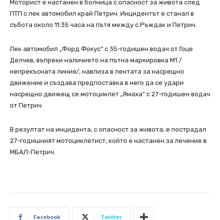
Моторист е настанен в болница с опасност за живота след
ПТП с лек автомобил край Петрич. Инцидентът е станал в
събота около 11:35 часа на пътя между с.Ръждак и Петрич.
Лек автомобил „Форд Фокус” с 35-годишен водач от Гоце
Делчев, въпреки наличието на пътна маркировка М1 /
непрекъсната линия/, навлиза в лентата за насрещно
движение и създава предпоставка в него да се удари
насрещно движещ се мотоциклет „Ямаха” с 27-годишен водач
от Петрич.
В резултат на инцидента, с опасност за живота, е пострадал
27-годишният мотоциклетист, който е настанен за лечение в
МБАЛ-Петрич.
Facebook
Twitter