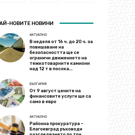
АЙ-НОВИТЕ НОВИНИ
АКТУАЛНО
В неделя от 16 ч. до 20 ч. за
повишаване на
безопасността ще се
ограничи движението на
тежкотоварните камиони
над 12 т в посока...
БЪЛГАРИЯ
От 9 август цените на
финансовите услуги ще са
само в евро
АКТУАЛНО
Районна прокуратура –
Благоевград ръководи
разследването по три