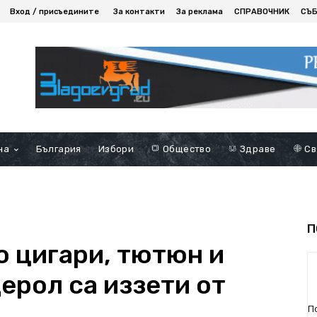
Вход / присъедините
За контакти
За реклама
СПРАВОЧНИК
СЪ
на
България
Избори
Общество
Здраве
Св
П
о цигари, тютюн и
ерол са иззети от
П