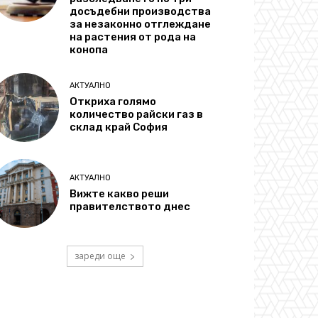
досъдебни производства
за незаконно отглеждане
на растения от рода на
конопа
АКТУАЛНО
Откриха голямо
количество райски газ в
склад край София
АКТУАЛНО
Вижте какво реши
правителството днес
зареди още