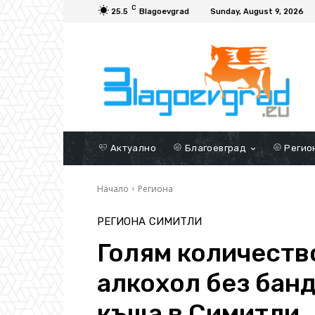
C
25.5
Blagoevgrad
Sunday, August 9, 2026
Актуално
Благоевград
Регио
Начало
Региона
РЕГИОНА
СИМИТЛИ
Голям количеств
алкохол без банд
къща в Симитли