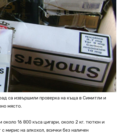
рад са извършили проверка на къща в Симитли и
но място.
 около 16 800 къса цигари, около 2 кг. тютюн и
с мирис на алкохол, всички без наличен