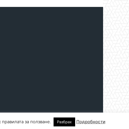
с правилата за ползване.
Подробности
Разбрах
нтакти
За реклама
СПРАВОЧНИК
СЪБИТИЯ