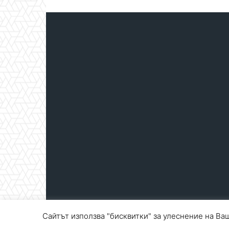
Сайтът използва "бисквитки" за улеснение на Ваш
© Blagoevgrad.EU 2010 - 2026
Общи условия
|