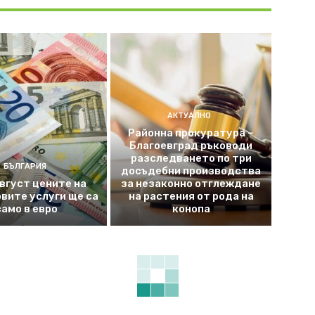
АКТУАЛНО
Районна прокуратура –
Благоевград ръководи
разследването по три
БЪЛГАРИЯ
досъдебни производства
август цените на
за незаконно отглеждане
вите услуги ще са
на растения от рода на
само в евро
конопа