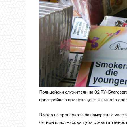
Полицейски служители на 02 РУ-Благоевг
пристройка в прилежащо към къщата двор
В хода на проверката са намерени и иззети
четири пластмасови туби с жълта течност 