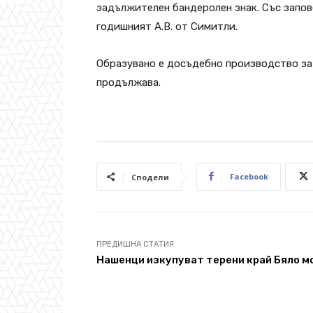
задължителен бандеролен знак. Със запов
годишният А.В. от Симитли.
Образувано е досъдебно производство за
продължава.
Facebook
Сподели
ПРЕДИШНА СТАТИЯ
Нашенци изкупуват терени край Бяло м