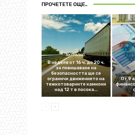
ПРОЧЕТЕТЕ ОЩЕ..
АКТУАЛНО
В неделя от 16 ч. до 20 ч.
за повишаване на
безопасността ще се
ограничи движението на
От 9 
тежкотоварните камиони
финансо
над 12 т в посока...