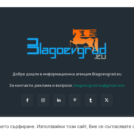
Добре дошли в информационна агенция Blagoevgrad.eu
За контакти, реклама и въпроси:
blagoevgrad.eu@gmail.com
ето сърфиране. Използвайки този сайт, Вие се съгласявате 
За ко